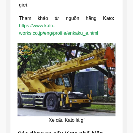
giới.
Tham khảo từ nguồn hãng Kato:
https://www.kato-
works.co.jp/eng/profile/enkaku_e.html
Xe cẩu Kato là gì