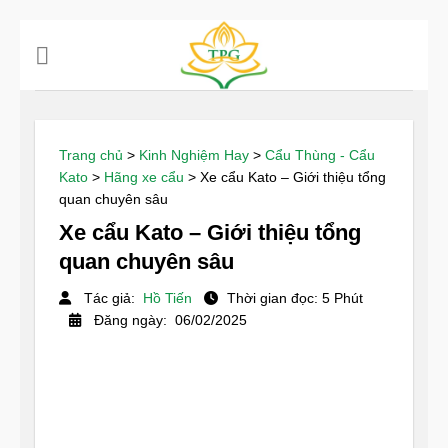
Chuyển
đến
nội
dung
Trang chủ
>
Kinh Nghiệm Hay
>
Cẩu Thùng - Cẩu
Kato
>
Hãng xe cẩu
>
Xe cẩu Kato – Giới thiệu tổng
quan chuyên sâu
Xe cẩu Kato – Giới thiệu tổng
quan chuyên sâu
Tác giả:
Hồ Tiến
Thời gian đọc: 5 Phút
Đăng ngày: 06/02/2025