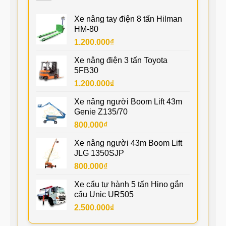
Xe nâng tay điện 8 tấn Hilman
HM-80
1.200.000
₫
Xe nâng điện 3 tấn Toyota
5FB30
1.200.000
₫
Xe nâng người Boom Lift 43m
Genie Z135/70
800.000
₫
Xe nâng người 43m Boom Lift
JLG 1350SJP
800.000
₫
Xe cẩu tự hành 5 tấn Hino gắn
cẩu Unic UR505
2.500.000
₫