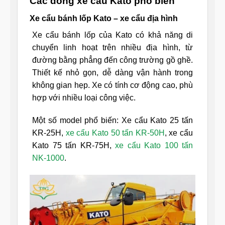
Các dòng xe cẩu Kato phổ biến
Xe cẩu bánh lốp Kato – xe cẩu địa hình
Xe cẩu bánh lốp của Kato có khả năng di
chuyển linh hoạt trên nhiều địa hình, từ
đường bằng phẳng đến công trường gồ ghề.
Thiết kế nhỏ gọn, dễ dàng vận hành trong
không gian hẹp. Xe có tính cơ động cao, phù
hợp với nhiều loại công việc.
Một số model phổ biến: Xe cẩu Kato 25 tấn
KR-25H,
xe cẩu Kato 50 tấn KR-50H
, xe cẩu
Kato 75 tấn KR-75H,
xe cẩu Kato 100 tấn
NK-1000
.