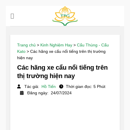
Chuyển
đến
nội
dung
Trang chủ
>
Kinh Nghiệm Hay
>
Cẩu Thùng - Cẩu
Kato
>
Các hãng xe cẩu nổi tiếng trên thị trường
hiện nay
Các hãng xe cẩu nổi tiếng trên
thị trường hiện nay
Tác giả:
Hồ Tiến
Thời gian đọc: 5 Phút
Đăng ngày: 24/07/2024