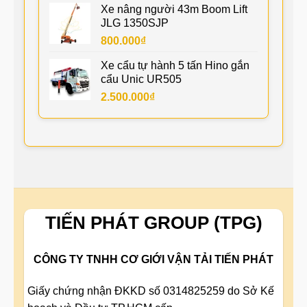
Xe nâng người 43m Boom Lift
JLG 1350SJP
800.000
₫
Xe cẩu tự hành 5 tấn Hino gắn
cẩu Unic UR505
2.500.000
₫
TIẾN PHÁT GROUP (TPG)
CÔNG TY TNHH CƠ GIỚI VẬN TẢI TIẾN PHÁT
Giấy chứng nhận ĐKKD số 0314825259 do Sở Kế