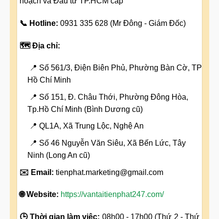
hoạch và Đầu tư TP.HCM cấp
📞 Hotline:
0931 335 628 (Mr Đông - Giám Đốc)
🗺️ Địa chỉ:
📍 Số 561/3, Điện Biên Phủ, Phường Bàn Cờ, TP
Hồ Chí Minh
📍 Số 151, Đ. Châu Thới, Phường Đông Hòa,
Tp.Hồ Chí Minh (Bình Dương cũ)
📍 QL1A, Xã Trung Lộc, Nghệ An
📍 Số 46 Nguyễn Văn Siêu, Xã Bến Lức, Tây
Ninh (Long An cũ)
✉️ Email:
tienphat.marketing@gmail.com
🌐 Website:
https://vantaitienphat247.com/
🕒 Thời gian làm việc:
08h00 - 17h00 (Thứ 2 - Thứ