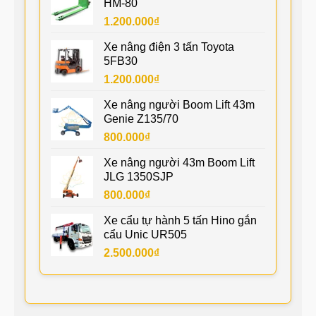
HM-80
1.200.000
₫
Xe nâng điện 3 tấn Toyota
5FB30
1.200.000
₫
Xe nâng người Boom Lift 43m
Genie Z135/70
800.000
₫
Xe nâng người 43m Boom Lift
JLG 1350SJP
800.000
₫
Xe cẩu tự hành 5 tấn Hino gắn
cẩu Unic UR505
2.500.000
₫