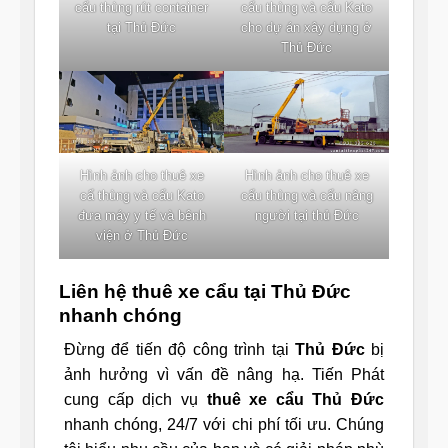
cẩu thùng rút container
cẩu thùng và cẩu Kato
tại Thủ Đức
cho dự án xây dựng ở
Thủ Đức
Hình ảnh cho thuê xe
Hình ảnh cho thuê xe
cẩ thùng và cẩu Kato
cẩu thùng và cẩu nâng
đưa máy y tế và bênh
người tại thủ Đức
viện ở Thủ Đức
Liên hệ thuê xe cẩu tại Thủ Đức
nhanh chóng
Đừng để tiến độ công trình tại
Thủ Đức
bị
ảnh hưởng vì vấn đề nâng hạ. Tiến Phát
cung cấp dịch vụ
thuê xe cẩu Thủ Đức
nhanh chóng, 24/7 với chi phí tối ưu. Chúng