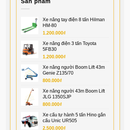
Sản phẩm
Xe nâng tay điện 8 tấn Hilman
HM-80
1.200.000
₫
Xe nâng điện 3 tấn Toyota
5FB30
1.200.000
₫
Xe nâng người Boom Lift 43m
Genie Z135/70
800.000
₫
Xe nâng người 43m Boom Lift
JLG 1350SJP
800.000
₫
Xe cẩu tự hành 5 tấn Hino gắn
cẩu Unic UR505
2.500.000
₫