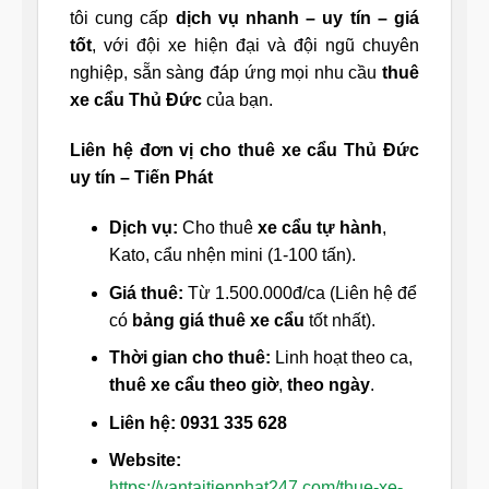
tôi cung cấp
dịch vụ nhanh – uy tín – giá
tốt
, với đội xe hiện đại và đội ngũ chuyên
nghiệp, sẵn sàng đáp ứng mọi nhu cầu
thuê
xe cẩu Thủ Đức
của bạn.
Liên hệ đơn vị cho thuê xe cẩu Thủ Đức
uy tín – Tiến Phát
Dịch vụ:
Cho thuê
xe cẩu tự hành
,
Kato, cẩu nhện mini (1-100 tấn).
Giá thuê:
Từ 1.500.000đ/ca (Liên hệ để
có
bảng giá thuê xe cẩu
tốt nhất).
Thời gian cho thuê:
Linh hoạt theo ca,
thuê xe cẩu theo giờ
,
theo ngày
.
Liên hệ: 0931 335 628
Website:
https://vantaitienphat247.com/thue-xe-