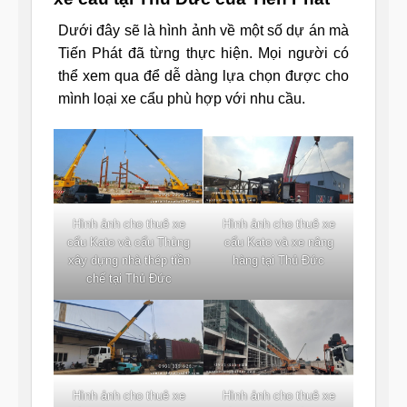
Dưới đây sẽ là hình ảnh về một số dự án mà
Tiến Phát đã từng thực hiện. Mọi người có
thể xem qua để dễ dàng lựa chọn được cho
mình loại xe cẩu phù hợp với nhu cầu.
Hình ảnh cho thuê xe
Hình ảnh cho thuê xe
cẩu Kato và cẩu Thùng
cẩu Kato và xe nâng
xây dựng nhà thép tiền
hàng tại Thủ Đức
chế tại Thủ Đức
Hình ảnh cho thuê xe
Hình ảnh cho thuê xe