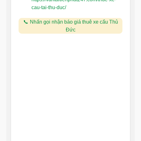
cau-tai-thu-duc/
Nhấn gọi nhận báo giá thuê xe cẩu Thủ
Đức