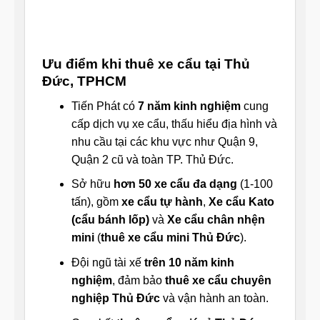
Ưu điểm khi thuê xe cẩu tại Thủ
Đức, TPHCM
Tiến Phát có
7 năm kinh nghiệm
cung
cấp dịch vụ xe cẩu, thấu hiểu địa hình và
nhu cầu tại các khu vực như Quận 9,
Quận 2 cũ và toàn TP. Thủ Đức.
Sở hữu
hơn 50 xe cẩu đa dạng
(1-100
tấn), gồm
xe cẩu tự hành
,
Xe cẩu Kato
(cẩu bánh lốp)
và
Xe cẩu chân nhện
mini
(
thuê xe cẩu mini Thủ Đức
).
Đội ngũ tài xế
trên 10 năm kinh
nghiệm
, đảm bảo
thuê xe cẩu chuyên
nghiệp Thủ Đức
và vận hành an toàn.