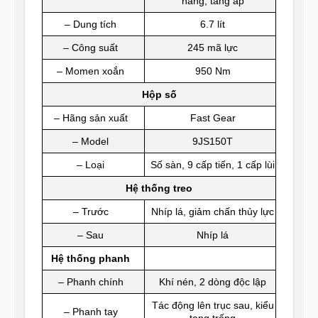
hàng, tăng áp
– Dung tích
6.7 lít
– Công suất
245 mã lực
– Momen xoắn
950 Nm
Hộp số
– Hãng sản xuất
Fast Gear
– Model
9JS150T
– Loại
Số sàn, 9 cấp tiến, 1 cấp lùi
Hệ thống treo
– Trước
Nhíp lá, giảm chấn thủy lực
– Sau
Nhíp lá
Hệ thống phanh
– Phanh chính
Khí nén, 2 dòng độc lập
Tác động lên trục sau, kiểu
– Phanh tay
tang trống