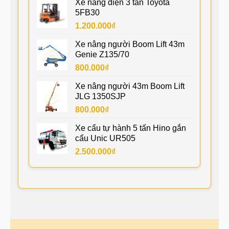
Xe nâng điện 3 tấn Toyota
5FB30
1.200.000
₫
Xe nâng người Boom Lift 43m
Genie Z135/70
800.000
₫
Xe nâng người 43m Boom Lift
JLG 1350SJP
800.000
₫
Xe cẩu tự hành 5 tấn Hino gắn
cẩu Unic UR505
2.500.000
₫