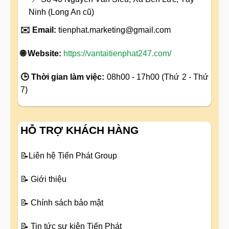
Ninh (Long An cũ)
✉️ Email:
tienphat.marketing@gmail.com
🌐 Website:
https://vantaitienphat247.com/
🕒 Thời gian làm việc:
08h00 - 17h00 (Thứ 2 - Thứ
7)
HỖ TRỢ KHÁCH HÀNG
📝
Liên hệ Tiến Phát Group
📝
Giới thiệu
📝
Chính sách bảo mật
📝
Tin tức sự kiện Tiến Phát