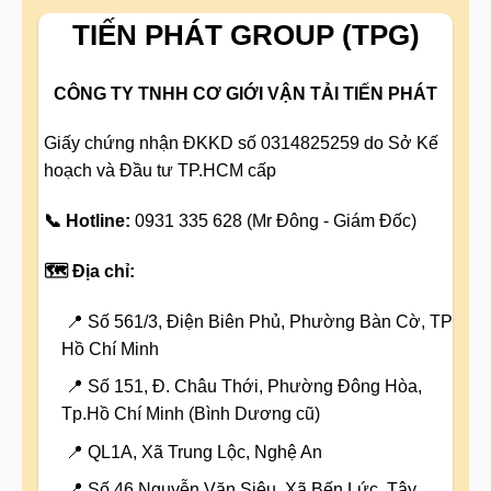
TIẾN PHÁT GROUP (TPG)
CÔNG TY TNHH CƠ GIỚI VẬN TẢI TIẾN PHÁT
Giấy chứng nhận ĐKKD số 0314825259 do Sở Kế
hoạch và Đầu tư TP.HCM cấp
📞 Hotline:
0931 335 628 (Mr Đông - Giám Đốc)
🗺️ Địa chỉ:
📍 Số 561/3, Điện Biên Phủ, Phường Bàn Cờ, TP
Hồ Chí Minh
📍 Số 151, Đ. Châu Thới, Phường Đông Hòa,
Tp.Hồ Chí Minh (Bình Dương cũ)
📍 QL1A, Xã Trung Lộc, Nghệ An
📍 Số 46 Nguyễn Văn Siêu, Xã Bến Lức, Tây