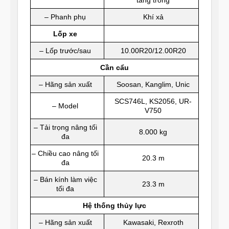
– Phanh phụ
Khí xả
Lốp xe
– Lốp trước/sau
10.00R20/12.00R20
Cần cẩu
– Hãng sản xuất
Soosan, Kanglim, Unic
SCS746L, KS2056, UR-
– Model
V750
– Tải trọng nâng tối
8.000 kg
đa
– Chiều cao nâng tối
20.3 m
đa
– Bán kính làm việc
23.3 m
tối đa
Hệ thống thủy lực
– Hãng sản xuất
Kawasaki, Rexroth