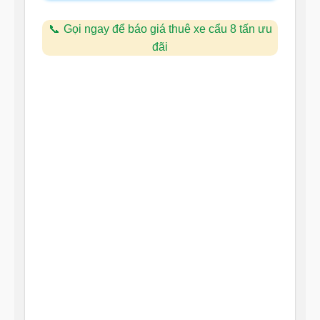
Gọi ngay để báo giá thuê xe cẩu 8 tấn ưu
đãi