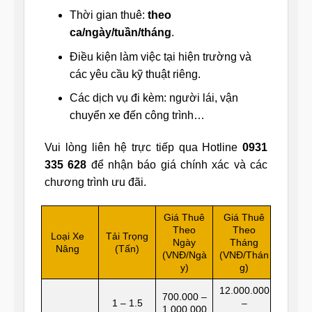
Thời gian thuê:
theo
ca/ngày/tuần/tháng
.
Điều kiện làm việc tại hiện trường và
các yêu cầu kỹ thuật riêng.
Các dịch vụ đi kèm: người lái, vận
chuyển xe đến công trình…
Vui lòng liên hệ trực tiếp qua Hotline
0931
335 628
để nhận báo giá chính xác và các
chương trình ưu đãi.
Giá Thuê
Giá Thuê
Theo
Theo
Loại Xe
Tải Trọng
Ngày
Tháng
Nâng
(Tấn)
(VNĐ/Ngà
(VNĐ/Thán
y)
g)
12.000.000
700.000 –
1 – 1.5
–
1.000.000