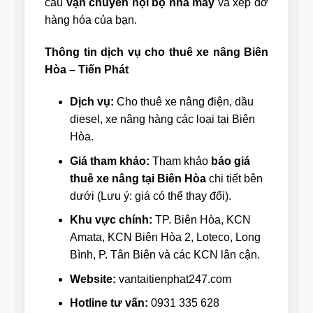
cầu
vận chuyển nội bộ nhà máy
và xếp dỡ
hàng hóa của bạn.
Thông tin dịch vụ cho thuê xe nâng Biên
Hòa – Tiến Phát
Dịch vụ:
Cho thuê xe nâng điện, dầu
diesel, xe nâng hàng các loại tại Biên
Hòa.
Giá tham khảo:
Tham khảo
báo giá
thuê xe nâng tại Biên Hòa
chi tiết bên
dưới (Lưu ý: giá có thể thay đổi).
Khu vực chính:
TP. Biên Hòa, KCN
Amata, KCN Biên Hòa 2, Loteco, Long
Bình, P. Tân Biên và các KCN lân cận.
Website:
vantaitienphat247.com
Hotline tư vấn:
0931 335 628