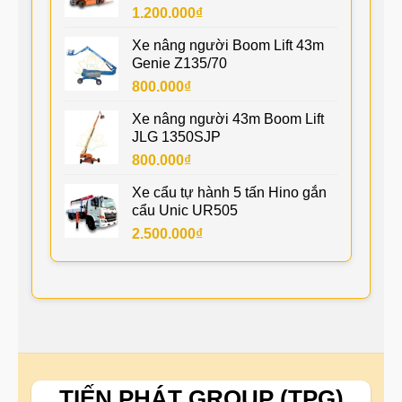
1.200.000
₫
Xe nâng người Boom Lift 43m
Genie Z135/70
800.000
₫
Xe nâng người 43m Boom Lift
JLG 1350SJP
800.000
₫
Xe cẩu tự hành 5 tấn Hino gắn
cẩu Unic UR505
2.500.000
₫
TIẾN PHÁT GROUP (TPG)