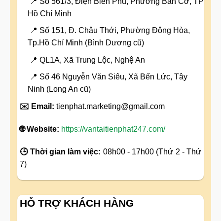
📍 Số 561/3, Điện Biên Phủ, Phường Bàn Cờ, TP
Hồ Chí Minh
📍 Số 151, Đ. Châu Thới, Phường Đông Hòa,
Tp.Hồ Chí Minh (Bình Dương cũ)
📍 QL1A, Xã Trung Lộc, Nghệ An
📍 Số 46 Nguyễn Văn Siêu, Xã Bến Lức, Tây
Ninh (Long An cũ)
✉️ Email:
tienphat.marketing@gmail.com
🌐 Website:
https://vantaitienphat247.com/
🕒 Thời gian làm việc:
08h00 - 17h00 (Thứ 2 - Thứ
7)
HỖ TRỢ KHÁCH HÀNG