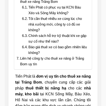
thuê xe nâng Trảng Bom
Tiến Phát có phục vụ tại KCN Bàu
Xéo và Sông Mây không?
Tôi cần thuê nhiều xe cùng lúc cho
nhà xưởng mới, công ty có đủ xe
không?
Chính sách hỗ trợ kỹ thuật khi xe gặp
sự cố như thế nào?
Báo giá thuê xe có bao gồm nhiên liệu
không?
Liên hệ công ty cho thuê xe nâng ở Trảng
Bom uy tín
Tiến Phát là
đơn vị uy tín cho thuê xe nâng
tại Trảng Bom
, chuyên cung cấp các giải
pháp
thuê thiết bị nâng hạ
cho các
nhà
máy, kho bãi
tại KCN Sông Mây, Bàu Xéo,
Hố Nai và các khu vực lân cận. Chúng tôi
đảm bảo mang đến dịch vụ nhanh chóng với