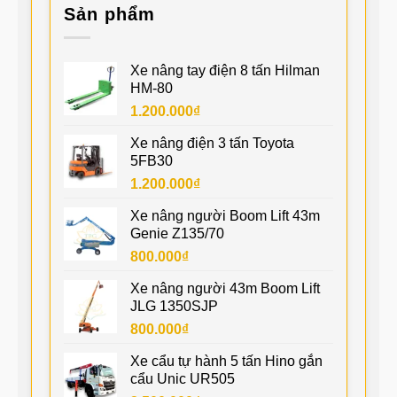
Sản phẩm
Xe nâng tay điện 8 tấn Hilman
HM-80
1.200.000
₫
Xe nâng điện 3 tấn Toyota
5FB30
1.200.000
₫
Xe nâng người Boom Lift 43m
Genie Z135/70
800.000
₫
Xe nâng người 43m Boom Lift
JLG 1350SJP
800.000
₫
Xe cẩu tự hành 5 tấn Hino gắn
cẩu Unic UR505