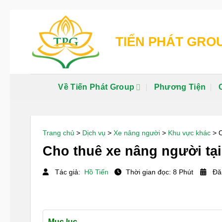
Chuyển
đến
TIẾN PHÁT GRO
nội
dung
Về Tiến Phát Group
Phương Tiện
Trang chủ
>
Dịch vụ
>
Xe nâng người
>
Khu vực khác
>
C
Cho thuê xe nâng người tại 
Tác giả:
Hồ Tiến
Thời gian đọc: 8 Phút
Đăn
Mục lục