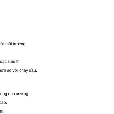
 với môi trường.
ặc siêu thị.
hơn so với chạy dầu.
 trong nhà xưởng.
cao.
hị.