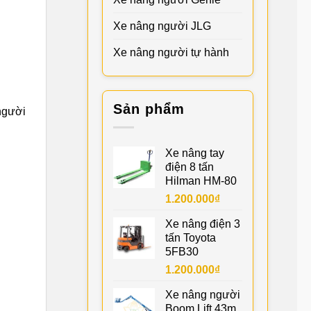
Xe nâng người JLG
Xe nâng người tự hành
Sản phẩm
người
Xe nâng tay
điện 8 tấn
Hilman HM-80
1.200.000
₫
Xe nâng điện 3
tấn Toyota
5FB30
1.200.000
₫
Xe nâng người
Boom Lift 43m