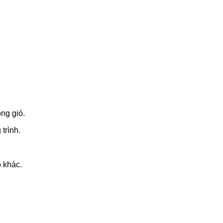
ông gió.
trình.
 khác.