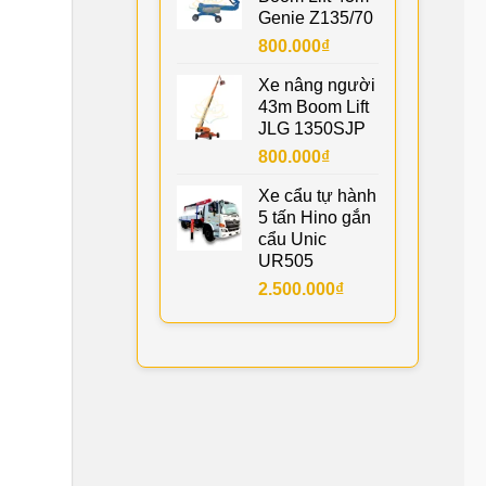
Genie Z135/70
800.000
₫
Xe nâng người
43m Boom Lift
JLG 1350SJP
800.000
₫
Xe cẩu tự hành
5 tấn Hino gắn
cẩu Unic
UR505
2.500.000
₫