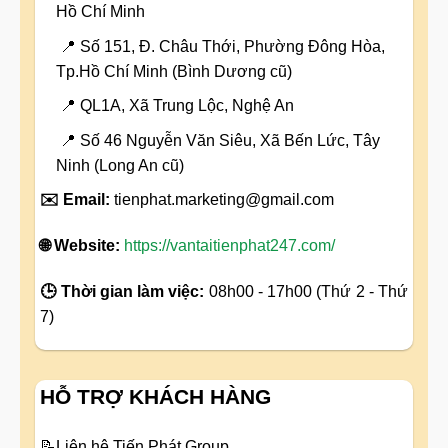
Hồ Chí Minh
📍 Số 151, Đ. Châu Thới, Phường Đông Hòa,
Tp.Hồ Chí Minh (Bình Dương cũ)
📍 QL1A, Xã Trung Lộc, Nghệ An
📍 Số 46 Nguyễn Văn Siêu, Xã Bến Lức, Tây
Ninh (Long An cũ)
✉️ Email:
tienphat.marketing@gmail.com
🌐 Website:
https://vantaitienphat247.com/
🕒 Thời gian làm việc:
08h00 - 17h00 (Thứ 2 - Thứ
7)
HỖ TRỢ KHÁCH HÀNG
📝
Liên hệ Tiến Phát Group