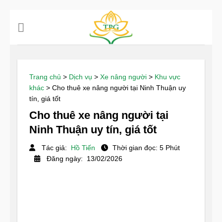
Chuyển
đến
nội
dung
Trang chủ
>
Dịch vụ
>
Xe nâng người
>
Khu vực
khác
>
Cho thuê xe nâng người tại Ninh Thuận uy
tín, giá tốt
Cho thuê xe nâng người tại
Ninh Thuận uy tín, giá tốt
Tác giả:
Hồ Tiến
Thời gian đọc: 5 Phút
Đăng ngày: 13/02/2026