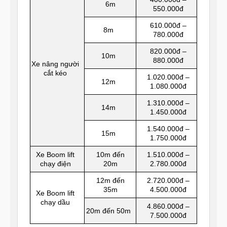
6m
550.000đ
610.000đ –
8m
780.000đ
820.000đ –
10m
880.000đ
Xe nâng người
cắt kéo
1.020.000đ –
12m
1.080.000đ
1.310.000đ –
14m
1.450.000đ
1.540.000đ –
15m
1.750.000đ
Xe Boom lift
10m đến
1.510.000đ –
chạy điện
20m
2.780.000đ
12m đến
2.720.000đ –
35m
4.500.000đ
Xe Boom lift
chạy dầu
4.860.000đ –
20m đến 50m
7.500.000đ