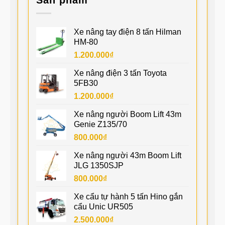
Sản phẩm
Xe nâng tay điện 8 tấn Hilman
HM-80
1.200.000
₫
Xe nâng điện 3 tấn Toyota
5FB30
1.200.000
₫
Xe nâng người Boom Lift 43m
Genie Z135/70
800.000
₫
Xe nâng người 43m Boom Lift
JLG 1350SJP
800.000
₫
Xe cẩu tự hành 5 tấn Hino gắn
cẩu Unic UR505
2.500.000
₫