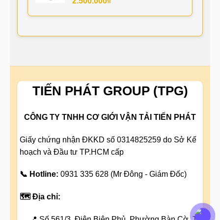
2.500.000
₫
TIẾN PHÁT GROUP (TPG)
CÔNG TY TNHH CƠ GIỚI VẬN TẢI TIẾN PHÁT
Giấy chứng nhận ĐKKD số 0314825259 do Sở Kế
hoạch và Đầu tư TP.HCM cấp
📞 Hotline:
0931 335 628 (Mr Đông - Giám Đốc)
🗺️ Địa chỉ:
📍 Số 561/3, Điện Biên Phủ, Phường Bàn Cờ, TP