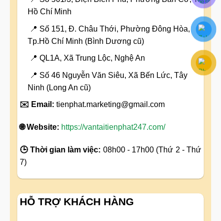
Hồ Chí Minh
📍 Số 151, Đ. Châu Thới, Phường Đông Hòa,
Tp.Hồ Chí Minh (Bình Dương cũ)
📍 QL1A, Xã Trung Lộc, Nghệ An
📍 Số 46 Nguyễn Văn Siêu, Xã Bến Lức, Tây
Ninh (Long An cũ)
✉️ Email:
tienphat.marketing@gmail.com
🌐 Website:
https://vantaitienphat247.com/
🕒 Thời gian làm việc:
08h00 - 17h00 (Thứ 2 - Thứ
7)
HỖ TRỢ KHÁCH HÀNG