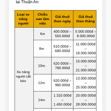
tại Thuận An:
Loại xe
Chiều
Giá thuê
Giá thuê
nâng
cao làm
theo ngày
theo tháng
người
việc
400.000đ –
5.000.000đ –
6m
550.000đ
8.000.000đ
11.000.000đ
610.000đ –
8m
–
680.000đ
18.000.000đ
15.000.000đ
620.000đ –
10m
–
780.000đ
21.000.000đ
Xe nâng
người cắt
13.000.000đ
620.000đ –
kéo
12m
–
980.000đ
25.000.000đ
1.310.000đ
20.000.000đ
14m
–
–
1.450.000đ
28.000.000đ