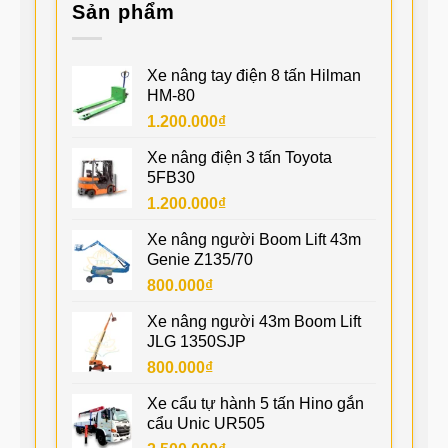
Sản phẩm
Xe nâng tay điện 8 tấn Hilman
HM-80
1.200.000
₫
Xe nâng điện 3 tấn Toyota
5FB30
1.200.000
₫
Xe nâng người Boom Lift 43m
Genie Z135/70
800.000
₫
Xe nâng người 43m Boom Lift
JLG 1350SJP
800.000
₫
Xe cẩu tự hành 5 tấn Hino gắn
cẩu Unic UR505