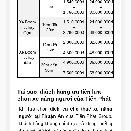
1.540.000đ
24.000.000đ
15m
–
–
1.750.000đ
30.000.000đ
Xe Boom
1.510.000đ
24.000.000đ
10m đến
lift chạy
–
–
20m
điện
2.780.000đ
38.000.000đ
2.800.000đ
32.000.000đ
12m đến
–
–
35m
Xe Boom
4.500.000đ
48.000.000đ
lift chạy
4.900.000đ
36.000.000đ
dầu
20m đến
–
–
50m
7.500.000đ
58.000.000đ
Tại sao khách hàng ưu tiên lựa
chọn xe nâng người của Tiến Phát
Khi lựa chọn
dịch vụ cho thuê xe nâng
người tại Thuận An
của Tiến Phát Group,
khách hàng không chỉ được sử dụng thiết bị
đời mới, giá tốt, mà còn nhận được hàng loạt