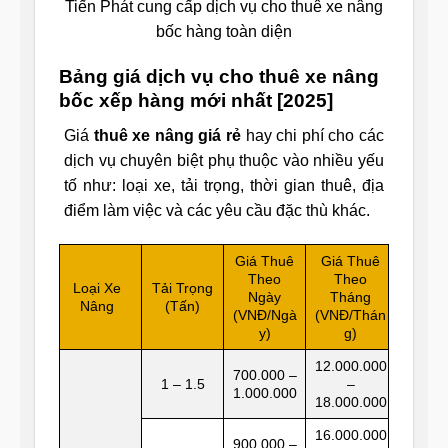
Tiến Phát cung cấp dịch vụ cho thuê xe nâng
bốc hàng toàn diện
Bảng giá dịch vụ cho thuê xe nâng
bốc xếp hàng mới nhất [2025]
Giá
thuê xe nâng giá rẻ
hay chi phí cho các
dịch vụ chuyên biệt phụ thuộc vào nhiều yếu
tố như: loại xe, tải trọng, thời gian thuê, địa
điểm làm việc và các yêu cầu đặc thù khác.
Giá Thuê
Giá Thuê
Theo
Theo
Loại Xe
Tải Trọng
Ngày
Tháng
Nâng
(Tấn)
(VNĐ/Ngà
(VNĐ/Thán
y)
g)
12.000.000
700.000 –
1 – 1.5
–
1.000.000
18.000.000
16.000.000
900.000 –