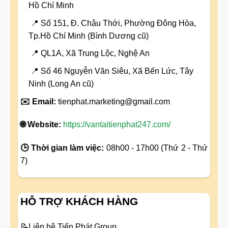
Hồ Chí Minh
📍 Số 151, Đ. Châu Thới, Phường Đông Hòa,
Tp.Hồ Chí Minh (Bình Dương cũ)
📍 QL1A, Xã Trung Lộc, Nghệ An
📍 Số 46 Nguyễn Văn Siêu, Xã Bến Lức, Tây
Ninh (Long An cũ)
✉️ Email:
tienphat.marketing@gmail.com
🌐 Website:
https://vantaitienphat247.com/
🕒 Thời gian làm việc:
08h00 - 17h00 (Thứ 2 - Thứ
7)
HỖ TRỢ KHÁCH HÀNG
📝
Liên hệ Tiến Phát Group