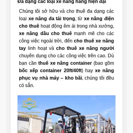
Đa dạng các loại xe nâng hàng hiện đại
Chúng tôi sở hữu và cho thuê đa dạng các
loại
xe nâng đa tải trọng
, từ
xe nâng điện
cho thuê
hoạt động êm ái trong nhà xưởng,
xe nâng dầu cho thuê
mạnh mẽ cho các
công việc ngoài trời, đến
cho thuê xe nâng
tay
linh hoạt và
cho thuê xe nâng người
chuyên dụng cho các công việc trên cao. Dù
bạn cần
thuê xe nâng container
(bao gồm
bốc xếp container 20ft/40ft
) hay
xe nâng
phục vụ nhà máy – kho bãi
, chúng tôi đều
có sẵn.