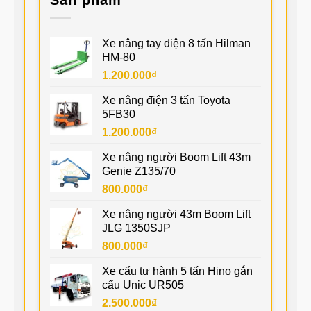
Xe nâng tay điện 8 tấn Hilman
HM-80
1.200.000
₫
Xe nâng điện 3 tấn Toyota
5FB30
1.200.000
₫
Xe nâng người Boom Lift 43m
Genie Z135/70
800.000
₫
Xe nâng người 43m Boom Lift
JLG 1350SJP
800.000
₫
Xe cẩu tự hành 5 tấn Hino gắn
cẩu Unic UR505
2.500.000
₫