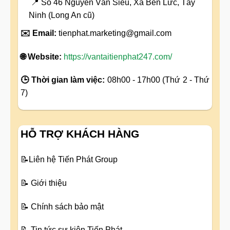
📍 Số 46 Nguyễn Văn Siêu, Xã Bến Lức, Tây
Ninh (Long An cũ)
✉️ Email:
tienphat.marketing@gmail.com
🌐 Website:
https://vantaitienphat247.com/
🕒 Thời gian làm việc:
08h00 - 17h00 (Thứ 2 - Thứ
7)
HỖ TRỢ KHÁCH HÀNG
📝
Liên hệ Tiến Phát Group
📝
Giới thiệu
📝
Chính sách bảo mật
📝
Tin tức sự kiện Tiến Phát