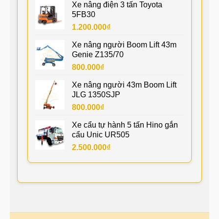
Xe nâng điện 3 tấn Toyota
5FB30
1.200.000
₫
Xe nâng người Boom Lift 43m
Genie Z135/70
800.000
₫
Xe nâng người 43m Boom Lift
JLG 1350SJP
800.000
₫
Xe cẩu tự hành 5 tấn Hino gắn
cẩu Unic UR505
2.500.000
₫