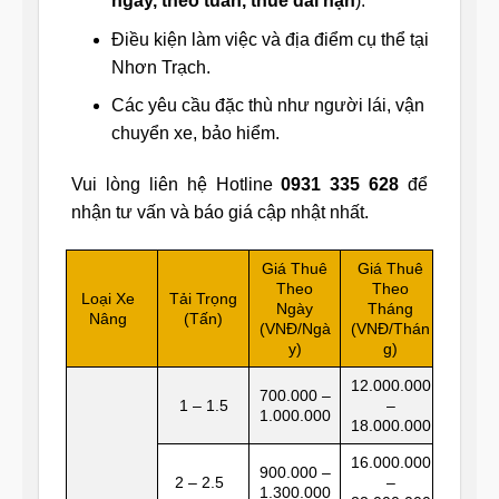
ngày, theo tuần, thuê dài hạn
).
Điều kiện làm việc và địa điểm cụ thể tại
Nhơn Trạch.
Các yêu cầu đặc thù như người lái, vận
chuyển xe, bảo hiểm.
Vui lòng liên hệ Hotline
0931 335 628
để
nhận tư vấn và báo giá cập nhật nhất.
Giá Thuê
Giá Thuê
Theo
Theo
Loại Xe
Tải Trọng
Ngày
Tháng
Nâng
(Tấn)
(VNĐ/Ngà
(VNĐ/Thán
y)
g)
12.000.000
700.000 –
1 – 1.5
–
1.000.000
18.000.000
16.000.000
900.000 –
2 – 2.5
–
1.300.000