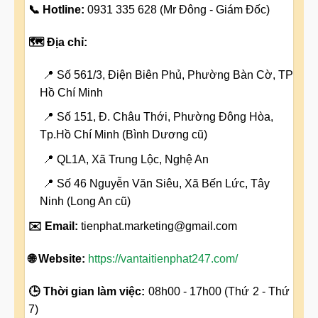
📞 Hotline:
0931 335 628 (Mr Đông - Giám Đốc)
🗺️ Địa chỉ:
📍 Số 561/3, Điện Biên Phủ, Phường Bàn Cờ, TP
Hồ Chí Minh
📍 Số 151, Đ. Châu Thới, Phường Đông Hòa,
Tp.Hồ Chí Minh (Bình Dương cũ)
📍 QL1A, Xã Trung Lộc, Nghệ An
📍 Số 46 Nguyễn Văn Siêu, Xã Bến Lức, Tây
Ninh (Long An cũ)
✉️ Email:
tienphat.marketing@gmail.com
🌐 Website:
https://vantaitienphat247.com/
🕒 Thời gian làm việc:
08h00 - 17h00 (Thứ 2 - Thứ
7)