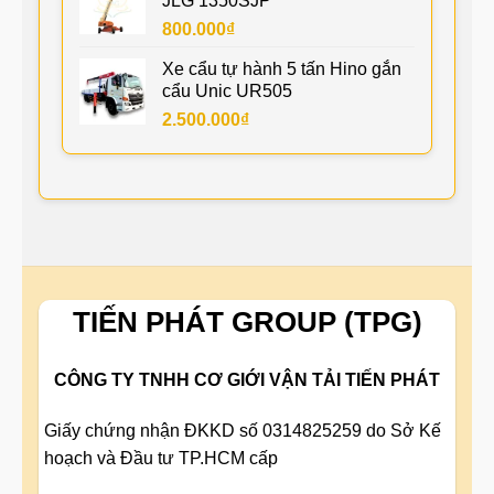
JLG 1350SJP
800.000
₫
Xe cẩu tự hành 5 tấn Hino gắn
cẩu Unic UR505
2.500.000
₫
TIẾN PHÁT GROUP (TPG)
CÔNG TY TNHH CƠ GIỚI VẬN TẢI TIẾN PHÁT
Giấy chứng nhận ĐKKD số 0314825259 do Sở Kế
hoạch và Đầu tư TP.HCM cấp