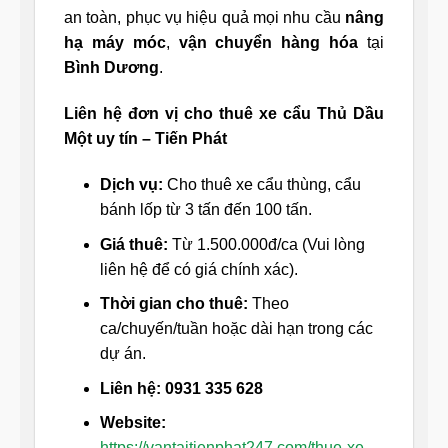
an toàn, phục vụ hiệu quả mọi nhu cầu
nâng
hạ máy móc
,
vận chuyển hàng hóa
tại
Bình Dương
.
Liên hệ đơn vị cho thuê xe cẩu Thủ Dầu
Một uy tín – Tiến Phát
Dịch vụ:
Cho thuê xe cẩu thùng, cẩu
bánh lốp từ 3 tấn đến 100 tấn.
Giá thuê:
Từ 1.500.000đ/ca (Vui lòng
liên hệ để có giá chính xác).
Thời gian cho thuê:
Theo
ca/chuyến/tuần hoặc dài hạn trong các
dự án.
Liên hệ:
0931 335 628
Website:
https://vantaitienphat247.com/thue-xe-