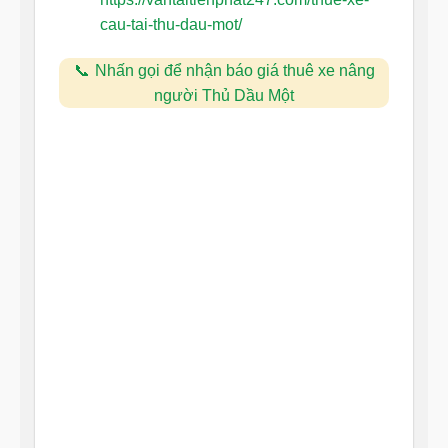
cau-tai-thu-dau-mot/
Nhấn gọi để nhận báo giá thuê xe nâng
người Thủ Dầu Một