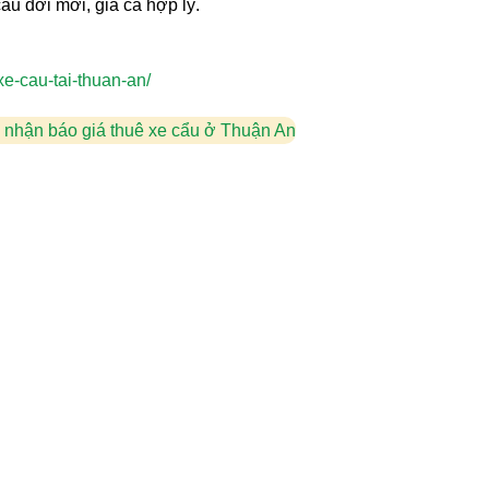
ẩu đời mới, giá cả hợp lý.
xe-cau-tai-thuan-an/
 nhận báo giá thuê xe cẩu ở Thuận An