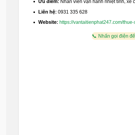
Ưu điểm:
Nhân viên vận hành nhiệt tình, xe c
Liên hệ:
0931 335 628
Website:
https://vantaitienphat247.com/thue-
Nhấn gọi điện để