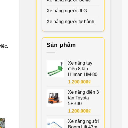
Xe nâng người JLG
Xe nâng người tự hành
Sản phẩm
iệc.
Xe nâng tay
điện 8 tấn
Hilman HM-80
1.200.000
₫
Xe nâng điện 3
tấn Toyota
5FB30
1.200.000
₫
Xe nâng người
Boom Lift 43m