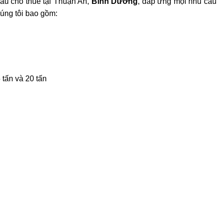
cẩu cho thuê tại Thuận An,
Bình Dương
, đáp ứng mọi nhu cầu
úng tôi bao gồm:
5 tấn và 20 tấn