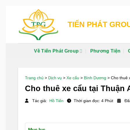
Chuyển
đến
TIẾN PHÁT GRO
nội
dung
Về Tiến Phát Group
Phương Tiện
Trang chủ
>
Dịch vụ
>
Xe cẩu
>
Bình Dương
>
Cho thuê x
Cho thuê xe cẩu tại Thuận A
Tác giả:
Hồ Tiến
Thời gian đọc: 4 Phút
Đăn
Mục lục