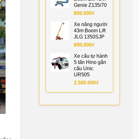
Genie Z135/70
800.000
₫
Xe nâng người
43m Boom Lift
JLG 1350SJP
800.000
₫
Xe cẩu tự hành
5 tấn Hino gắn
cẩu Unic
UR505
2.500.000
₫