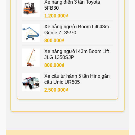
Xe nâng điện 3 tấn Toyota
5FB30
1.200.000
₫
Xe nâng người Boom Lift 43m
Genie Z135/70
800.000
₫
Xe nâng người 43m Boom Lift
JLG 1350SJP
800.000
₫
Xe cẩu tự hành 5 tấn Hino gắn
cẩu Unic UR505
2.500.000
₫