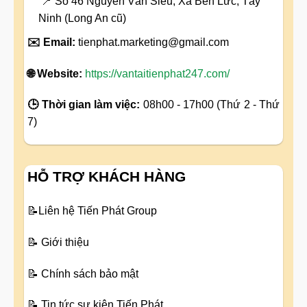
📍 Số 46 Nguyễn Văn Siêu, Xã Bến Lức, Tây
Ninh (Long An cũ)
✉️ Email:
tienphat.marketing@gmail.com
🌐 Website:
https://vantaitienphat247.com/
🕒 Thời gian làm việc:
08h00 - 17h00 (Thứ 2 - Thứ
7)
HỖ TRỢ KHÁCH HÀNG
📝
Liên hệ Tiến Phát Group
📝
Giới thiệu
📝
Chính sách bảo mật
📝
Tin tức sự kiện Tiến Phát