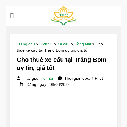
Chuyển
đến
nội
dung
Trang chủ
>
Dịch vụ
>
Xe cẩu
>
Đồng Nai
>
Cho
thuê xe cẩu tại Trảng Bom uy tín, giá tốt
Cho thuê xe cẩu tại Trảng Bom
uy tín, giá tốt
Tác giả:
Hồ Tiến
Thời gian đọc: 4 Phút
Đăng ngày: 08/08/2024