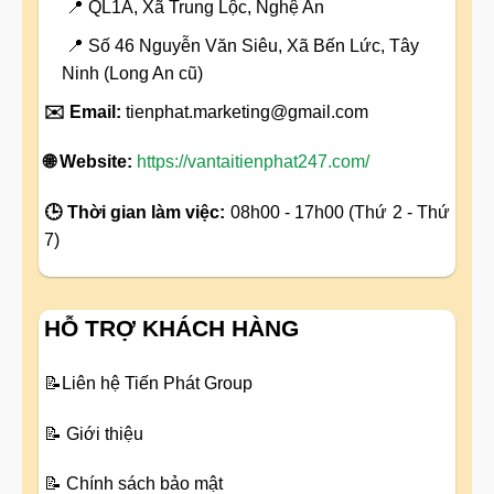
📍 QL1A, Xã Trung Lộc, Nghệ An
📍 Số 46 Nguyễn Văn Siêu, Xã Bến Lức, Tây
Ninh (Long An cũ)
✉️ Email:
tienphat.marketing@gmail.com
🌐 Website:
https://vantaitienphat247.com/
🕒 Thời gian làm việc:
08h00 - 17h00 (Thứ 2 - Thứ
7)
HỖ TRỢ KHÁCH HÀNG
📝
Liên hệ Tiến Phát Group
📝
Giới thiệu
📝
Chính sách bảo mật