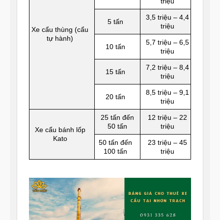
triệu
3,5 triệu – 4,4
5 tấn
triệu
Xe cẩu thùng (cẩu
tự hành)
5,7 triệu – 6,5
10 tấn
triệu
7,2 triệu – 8,4
15 tấn
triệu
8,5 triệu – 9,1
20 tấn
triệu
25 tấn đến
12 triệu – 22
50 tấn
triệu
Xe cẩu bánh lốp
Kato
50 tấn đến
23 triệu – 45
100 tấn
triệu