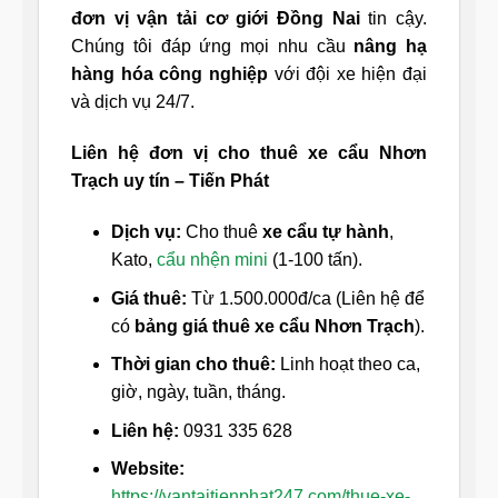
đơn vị vận tải cơ giới Đồng Nai
tin cậy.
Chúng tôi đáp ứng mọi nhu cầu
nâng hạ
hàng hóa công nghiệp
với đội xe hiện đại
và dịch vụ 24/7.
Liên hệ đơn vị cho thuê xe cẩu Nhơn
Trạch uy tín – Tiến Phát
Dịch vụ:
Cho thuê
xe cẩu tự hành
,
Kato,
cẩu nhện mini
(1-100 tấn).
Giá thuê:
Từ 1.500.000đ/ca (Liên hệ để
có
bảng giá thuê xe cẩu Nhơn Trạch
).
Thời gian cho thuê:
Linh hoạt theo ca,
giờ, ngày, tuần, tháng.
Liên hệ:
0931 335 628
Website:
https://vantaitienphat247.com/thue-xe-