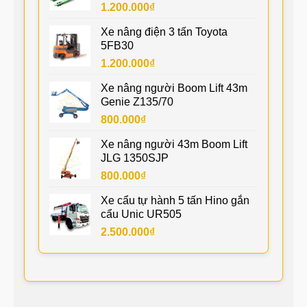
1.200.000
₫
Xe nâng điện 3 tấn Toyota
5FB30
1.200.000
₫
Xe nâng người Boom Lift 43m
Genie Z135/70
800.000
₫
Xe nâng người 43m Boom Lift
JLG 1350SJP
800.000
₫
Xe cẩu tự hành 5 tấn Hino gắn
cẩu Unic UR505
2.500.000
₫