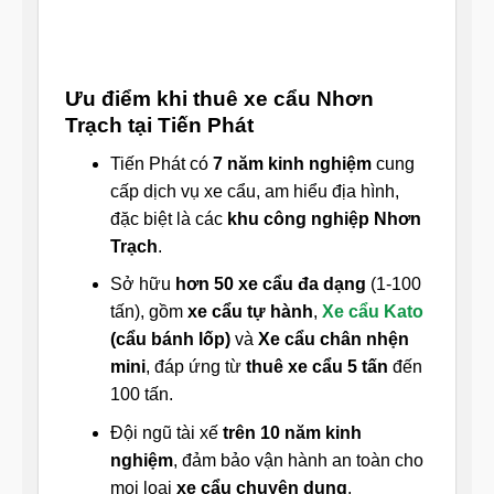
Ưu điểm khi thuê xe cẩu Nhơn
Trạch tại Tiến Phát
Tiến Phát có
7 năm kinh nghiệm
cung
cấp dịch vụ xe cẩu, am hiểu địa hình,
đặc biệt là các
khu công nghiệp Nhơn
Trạch
.
Sở hữu
hơn 50 xe cẩu đa dạng
(1-100
tấn), gồm
xe cẩu tự hành
,
Xe cẩu Kato
(cẩu bánh lốp)
và
Xe cẩu chân nhện
mini
, đáp ứng từ
thuê xe cẩu 5 tấn
đến
100 tấn.
Đội ngũ tài xế
trên 10 năm kinh
nghiệm
, đảm bảo vận hành an toàn cho
mọi loại
xe cẩu chuyên dụng
.