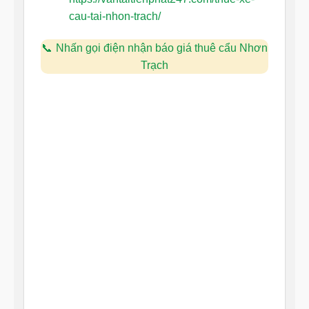
cau-tai-nhon-trach/
Nhấn gọi điện nhận báo giá thuê cẩu Nhơn
Trạch