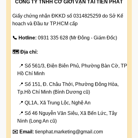
CÔNG TY TNHH CƠ GIỚI VẬN TẢI TIẾN PHÁT
Giấy chứng nhận ĐKKD số 0314825259 do Sở Kế
hoạch và Đầu tư TP.HCM cấp
📞 Hotline:
0931 335 628 (Mr Đông - Giám Đốc)
🗺️ Địa chỉ:
📍 Số 561/3, Điện Biên Phủ, Phường Bàn Cờ, TP
Hồ Chí Minh
📍 Số 151, Đ. Châu Thới, Phường Đông Hòa,
Tp.Hồ Chí Minh (Bình Dương cũ)
📍 QL1A, Xã Trung Lộc, Nghệ An
📍 Số 46 Nguyễn Văn Siêu, Xã Bến Lức, Tây
Ninh (Long An cũ)
✉️ Email:
tienphat.marketing@gmail.com