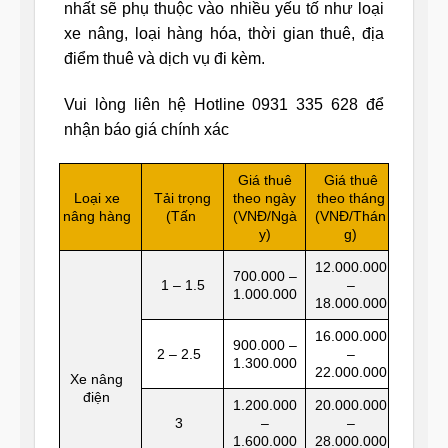
nhất sẽ phụ thuộc vào nhiều yếu tố như loại
xe nâng, loại hàng hóa, thời gian thuê, địa
điểm thuê và dịch vụ đi kèm.
Vui lòng liên hệ Hotline 0931 335 628 để
nhận báo giá chính xác
Giá thuê
Giá thuê
Loại xe
Tải trọng
theo ngày
theo tháng
nâng hàng
(Tấn
(VNĐ/Ngà
(VNĐ/Thán
y)
g)
12.000.000
700.000 –
1 – 1.5
–
1.000.000
18.000.000
16.000.000
900.000 –
2 – 2.5
–
1.300.000
22.000.000
Xe nâng
điện
1.200.000
20.000.000
3
–
–
1.600.000
28.000.000