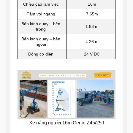
Chiều cao làm việc
16m
Tầm với ngang
7.65m
Bán kính quay – bên
1.83 m
trong
Bán kính quay – bên
4.26 m
ngoài
Động cơ điện
24 V DC
Xe nâng người 16m Genie Z45/25J