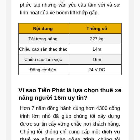
phức tạp nhưng vẫn yêu cầu tầm với và sự
linh hoạt của xe boom lift khớp gập.
Nội dung
Thông số
Tải trọng nâng
227 kg
Chiều cao sàn thao thác
14m
Chiều cao làm việc
16m
Động cơ điện
24 V DC
Vì sao Tiến Phát là lựa chọn thuê xe
nâng người 16m uy tín?
Hơn 7 năm đồng hành cùng hơn 4300 công
trình lớn nhỏ đã giúp chúng tôi xây dựng
được sự tin cậy vững chắc nơi khách hàng.
Chúng tôi không chỉ cung cấp một
dịch vụ
thuê xe nâng cho công trình
, chúng tôi