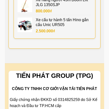
JLG 1350SJP
800.000
₫
Xe cẩu tự hành 5 tấn Hino gắn
cẩu Unic UR505
2.500.000
₫
TIẾN PHÁT GROUP (TPG)
CÔNG TY TNHH CƠ GIỚI VẬN TẢI TIẾN PHÁT
Giấy chứng nhận ĐKKD số 0314825259 do Sở Kế
hoạch và Đầu tư TP.HCM cấp