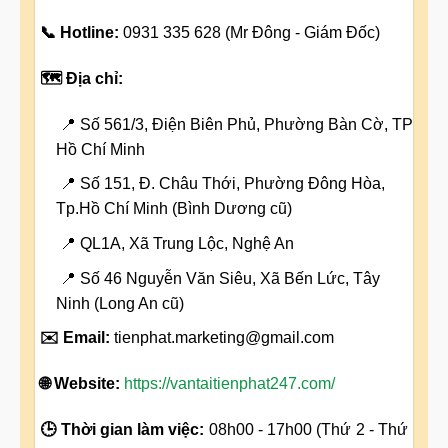
📞 Hotline:
0931 335 628 (Mr Đông - Giám Đốc)
🗺️ Địa chỉ:
📍 Số 561/3, Điện Biên Phủ, Phường Bàn Cờ, TP
Hồ Chí Minh
📍 Số 151, Đ. Châu Thới, Phường Đông Hòa,
Tp.Hồ Chí Minh (Bình Dương cũ)
📍 QL1A, Xã Trung Lộc, Nghệ An
📍 Số 46 Nguyễn Văn Siêu, Xã Bến Lức, Tây
Ninh (Long An cũ)
✉️ Email:
tienphat.marketing@gmail.com
🌐 Website:
https://vantaitienphat247.com/
🕒 Thời gian làm việc:
08h00 - 17h00 (Thứ 2 - Thứ