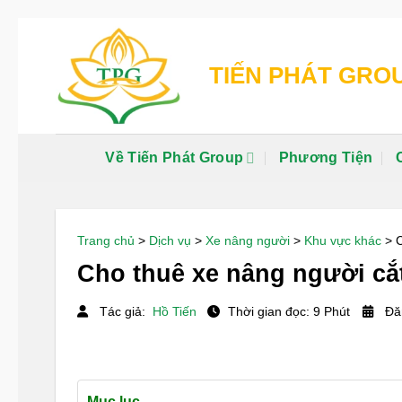
Chuyển
đến
TIẾN PHÁT GRO
nội
dung
Về Tiến Phát Group
Phương Tiện
Trang chủ
>
Dịch vụ
>
Xe nâng người
>
Khu vực khác
>
C
Cho thuê xe nâng người cắt
Tác giả:
Hồ Tiến
Thời gian đọc: 9 Phút
Đăn
Mục lục