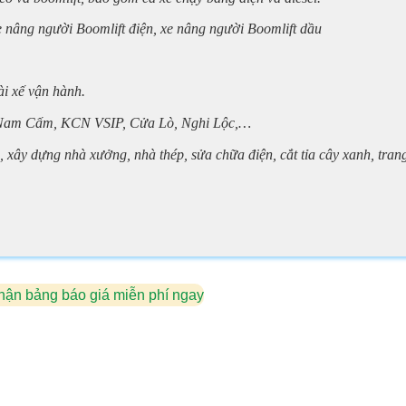
e nâng người Boomlift điện, xe nâng người Boomlift dầu
i xế vận hành.
Nam Cấm, KCN VSIP, Cửa Lò, Nghi Lộc,…
 xây dựng nhà xưởng, nhà thép, sửa chữa điện, cắt tỉa cây xanh, tran
hận bảng báo giá miễn phí ngay