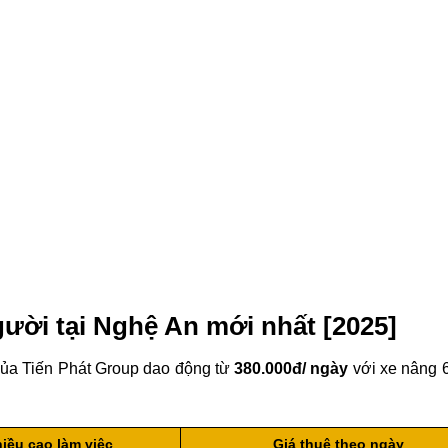
ười tại Nghệ An mới nhất [2025]
của Tiến Phát Group dao động từ
380.000đ/ ngày
với xe nâng 
iều cao làm việc
Giá thuê theo ngày