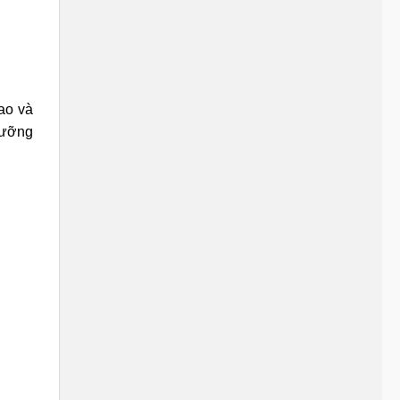
ao và
dưỡng