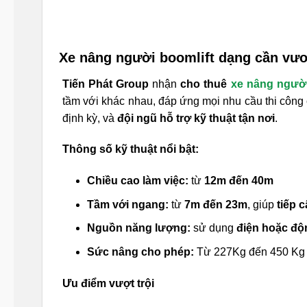
Xe nâng người boomlift dạng cần vư
Tiến Phát Group
nhận
cho thuê
xe nâng người
tầm với khác nhau, đáp ứng mọi nhu cầu thi công
định kỳ, và
đội ngũ hỗ trợ kỹ thuật tận nơi
.
Thông số kỹ thuật nổi bật:
Chiều cao làm việc:
từ
12m đến 40m
Tầm với ngang:
từ
7m đến 23m
, giúp
tiếp 
Nguồn năng lượng:
sử dụng
điện hoặc độ
Sức nâng cho phép:
Từ 227Kg đến 450 Kg
Ưu điểm vượt trội