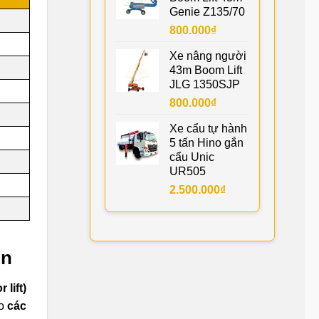
Genie Z135/70
800.000
₫
Xe nâng người
43m Boom Lift
JLG 1350SJP
800.000
₫
Xe cẩu tự hành
5 tấn Hino gắn
cẩu Unic
UR505
2.500.000
₫
An
 lift)
ho
các