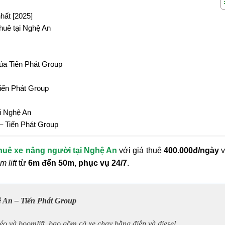
hất [2025]
huê tại Nghệ An
của Tiến Phát Group
Tiến Phát Group
i Nghệ An
 – Tiến Phát Group
thuê xe nâng người tại Nghệ An
với giá thuê
400.000đ/ngày
v
 lift
từ
6m đến 50m
,
phục vụ 24/7
.
ệ An – Tiến Phát Group
o và boomlift, bao gồm cả xe chạy bằng điện và diesel.