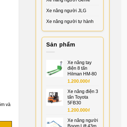
Xe nâng người JLG
Xe nâng người tự hành
Sản phẩm
Xe nâng tay
điện 8 tấn
Hilman HM-80
1.200.000
₫
Xe nâng điện 3
tấn Toyota
5FB30
6m và
1.200.000
₫
Xe nâng người
Boom Lift 43m