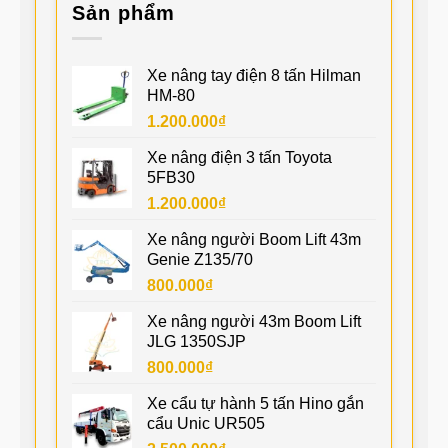
Sản phẩm
Xe nâng tay điện 8 tấn Hilman
HM-80
1.200.000
₫
Xe nâng điện 3 tấn Toyota
5FB30
1.200.000
₫
Xe nâng người Boom Lift 43m
Genie Z135/70
800.000
₫
Xe nâng người 43m Boom Lift
JLG 1350SJP
800.000
₫
Xe cẩu tự hành 5 tấn Hino gắn
cẩu Unic UR505