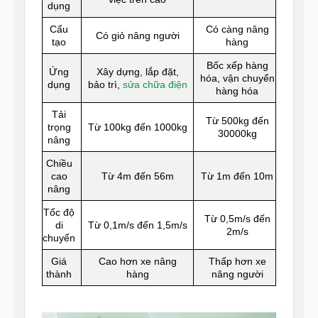
dụng
Cấu
Có càng nâng
Có giỏ nâng người
tạo
hàng
Bốc xếp hàng
Ứng
Xây dựng, lắp đặt,
hóa, vận chuyển
dụng
bảo trì,
sửa chữa điện
hàng hóa
Tải
Từ 500kg đến
trọng
Từ 100kg đến 1000kg
30000kg
nâng
Chiều
cao
Từ 4m đến 56m
Từ 1m đến 10m
nâng
Tốc độ
Từ 0,5m/s đến
di
Từ 0,1m/s đến 1,5m/s
2m/s
chuyển
Giá
Cao hơn xe nâng
Thấp hơn xe
thành
hàng
nâng người