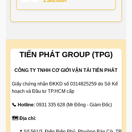
2.500.000
₫
TIẾN PHÁT GROUP (TPG)
CÔNG TY TNHH CƠ GIỚI VẬN TẢI TIẾN PHÁT
Giấy chứng nhận ĐKKD số 0314825259 do Sở Kế
hoạch và Đầu tư TP.HCM cấp
📞 Hotline:
0931 335 628 (Mr Đông - Giám Đốc)
🗺️ Địa chỉ:
📍 Số 561/3, Điện Biên Phủ, Phường Bàn Cờ, TP