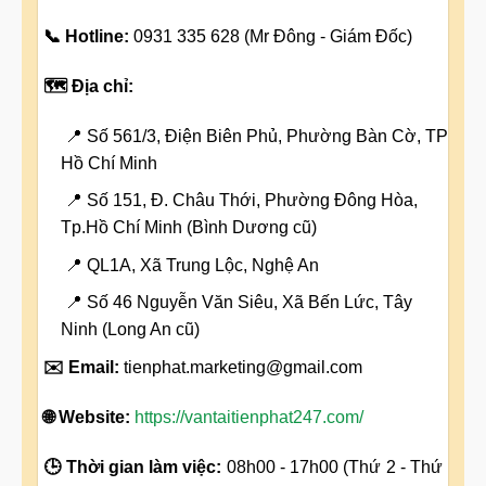
📞 Hotline:
0931 335 628 (Mr Đông - Giám Đốc)
🗺️ Địa chỉ:
📍 Số 561/3, Điện Biên Phủ, Phường Bàn Cờ, TP
Hồ Chí Minh
📍 Số 151, Đ. Châu Thới, Phường Đông Hòa,
Tp.Hồ Chí Minh (Bình Dương cũ)
📍 QL1A, Xã Trung Lộc, Nghệ An
📍 Số 46 Nguyễn Văn Siêu, Xã Bến Lức, Tây
Ninh (Long An cũ)
✉️ Email:
tienphat.marketing@gmail.com
🌐 Website:
https://vantaitienphat247.com/
🕒 Thời gian làm việc:
08h00 - 17h00 (Thứ 2 - Thứ