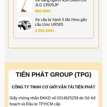
Xe nâng người 43m Boom Lift
JLG 1350SJP
800.000
₫
Xe cẩu tự hành 5 tấn Hino gắn
cẩu Unic UR505
2.500.000
₫
TIẾN PHÁT GROUP (TPG)
CÔNG TY TNHH CƠ GIỚI VẬN TẢI TIẾN PHÁT
Giấy chứng nhận ĐKKD số 0314825259 do Sở Kế
hoạch và Đầu tư TP.HCM cấp