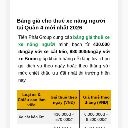
Bảng giá cho thuê xe nâng người
tại Quận 4 mới nhất 2026
Tiến Phát Group cung cấp
bảng giá thuê xe
xe nâng người
minh bạch từ
430.000
đ/ngày với xe cắt kéo
,
980.000đ/ngày với
xe Boom
giúp khách hàng dễ dàng lựa chọn
gói dịch vụ theo ngày hoặc theo tháng với
mức chiết khấu ưu đãi nhất thị trường hiện
nay.
Loại xe &
Giá thuê theo
Giá thuê theo
Chiều cao làm
ngày (VNĐ)
tháng (VNĐ)
việc
430.000đ –
6.300.000đ –
Xe cắt kéo 6m
570.000đ
8.300.000đ