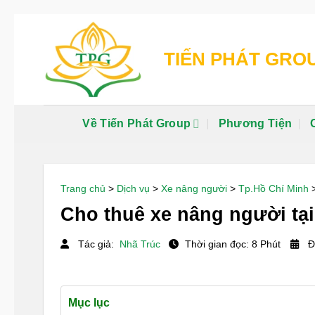
Chuyển
đến
TIẾN PHÁT GRO
nội
dung
Về Tiến Phát Group
Phương Tiện
Trang chủ
>
Dịch vụ
>
Xe nâng người
>
Tp.Hồ Chí Minh
Cho thuê xe nâng người tại
Tác giả:
Nhã Trúc
Thời gian đọc: 8 Phút
Đ
Mục lục