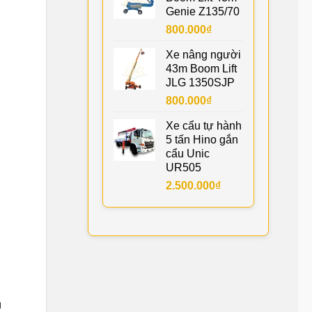
Genie Z135/70
800.000
₫
Xe nâng người
43m Boom Lift
JLG 1350SJP
800.000
₫
Xe cẩu tự hành
5 tấn Hino gắn
cẩu Unic
UR505
2.500.000
₫
u