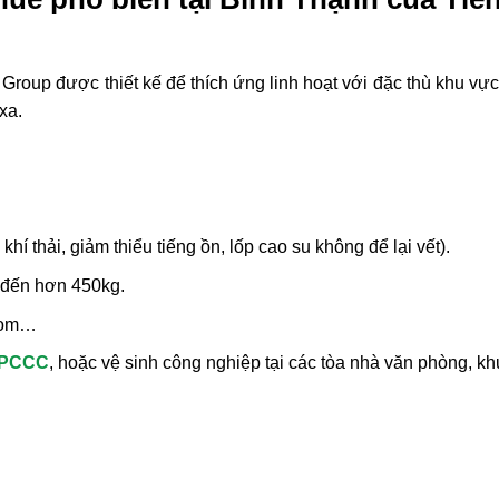
Group được thiết kế để thích ứng linh hoạt với đặc thù khu vự
xa.
hí thải, giảm thiểu tiếng ồn, lốp cao su không để lại vết).
 đến hơn 450kg.
boom…
g PCCC
, hoặc vệ sinh công nghiệp tại các tòa nhà văn phòng, kh