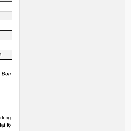
ãi
. Đơn
 dụng
ại lộ