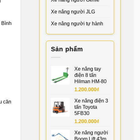
Xe nâng người JLG
c Bình
Xe nâng người tự hành
Sản phẩm
Xe nâng tay
điện 8 tấn
Hilman HM-80
1.200.000
₫
Xe nâng điện 3
u căn
tấn Toyota
5FB30
1.200.000
₫
Xe nâng người
Boom Lift 43m