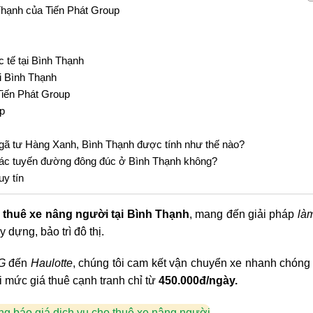
 Thạnh của Tiến Phát Group
 tế tại Bình Thạnh
ại Bình Thạnh
Tiến Phát Group
p
gã tư Hàng Xanh, Bình Thạnh được tính như thế nào?
i các tuyến đường đông đúc ở Bình Thạnh không?
uy tín
thuê xe nâng người tại Bình Thạnh
, mang đến giải pháp
làm
 dựng, bảo trì đô thị.
LG
đến
Haulotte
, chúng tôi cam kết vận chuyển xe nhanh chóng 
i mức giá thuê cạnh tranh chỉ từ
450.000đ/ngày.
g báo giá dịch vụ cho thuê xe nâng người