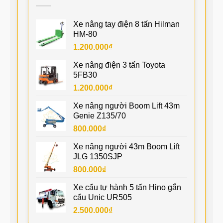
Xe nâng tay điện 8 tấn Hilman
HM-80
1.200.000
₫
Xe nâng điện 3 tấn Toyota
5FB30
1.200.000
₫
Xe nâng người Boom Lift 43m
Genie Z135/70
800.000
₫
Xe nâng người 43m Boom Lift
JLG 1350SJP
800.000
₫
Xe cẩu tự hành 5 tấn Hino gắn
cẩu Unic UR505
2.500.000
₫