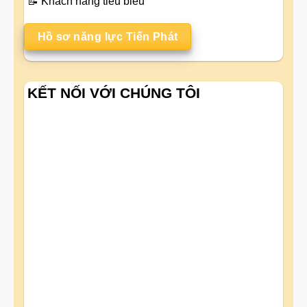
📝
Khách hàng tiêu biểu
Hồ sơ năng lực Tiến Phát
KẾT NỐI VỚI CHÚNG TÔI