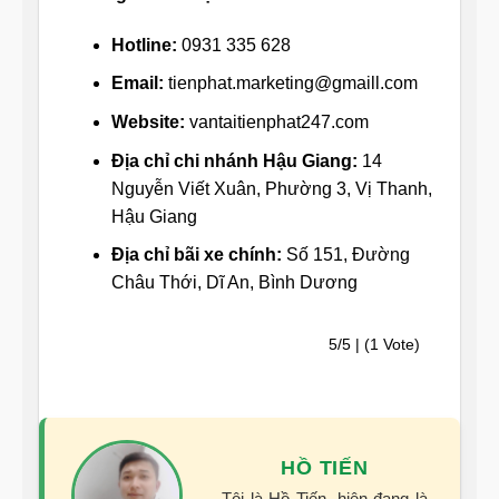
Hotline:
0931 335 628
Email:
tienphat.marketing@gmaill.com
Website:
vantaitienphat247.com
Địa chỉ chi nhánh Hậu Giang:
14
Nguyễn Viết Xuân, Phường 3, Vị Thanh,
Hậu Giang
Địa chỉ bãi xe chính:
Số 151, Đường
Châu Thới, Dĩ An, Bình Dương
5/5 | (1 Vote)
HỒ TIẾN
Tôi là Hồ Tiến, hiện đang là