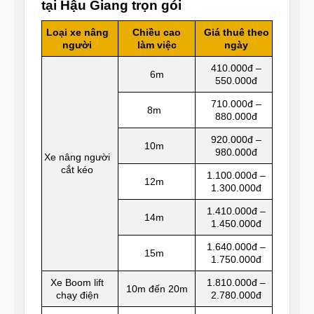
tại Hậu Giang trọn gói
Loại xe nâng
Chiều cao
Giá thuê theo
người
làm việc
ngày
410.000đ –
6m
550.000đ
710.000đ –
8m
880.000đ
920.000đ –
10m
980.000đ
Xe nâng người
cắt kéo
1.100.000đ –
12m
1.300.000đ
1.410.000đ –
14m
1.450.000đ
1.640.000đ –
15m
1.750.000đ
Xe Boom lift
1.810.000đ –
10m đến 20m
chạy điện
2.780.000đ