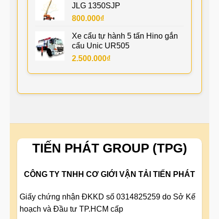
JLG 1350SJP
800.000
₫
Xe cẩu tự hành 5 tấn Hino gắn
cẩu Unic UR505
2.500.000
₫
TIẾN PHÁT GROUP (TPG)
CÔNG TY TNHH CƠ GIỚI VẬN TẢI TIẾN PHÁT
Giấy chứng nhận ĐKKD số 0314825259 do Sở Kế
hoạch và Đầu tư TP.HCM cấp