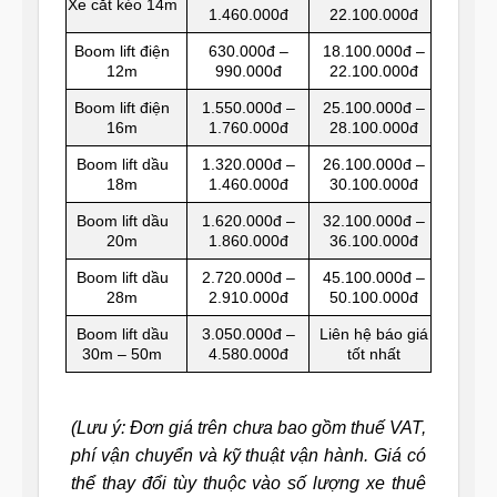
Xe cắt kéo 14m
1.460.000đ
22.100.000đ
Boom lift điện
630.000đ –
18.100.000đ –
12m
990.000đ
22.100.000đ
Boom lift điện
1.550.000đ –
25.100.000đ –
16m
1.760.000đ
28.100.000đ
Boom lift dầu
1.320.000đ –
26.100.000đ –
18m
1.460.000đ
30.100.000đ
Boom lift dầu
1.620.000đ –
32.100.000đ –
20m
1.860.000đ
36.100.000đ
Boom lift dầu
2.720.000đ –
45.100.000đ –
28m
2.910.000đ
50.100.000đ
Boom lift dầu
3.050.000đ –
Liên hệ báo giá
30m – 50m
4.580.000đ
tốt nhất
(Lưu ý: Đơn giá trên chưa bao gồm thuế VAT,
phí vận chuyển và kỹ thuật vận hành. Giá có
thể thay đổi tùy thuộc vào số lượng xe thuê