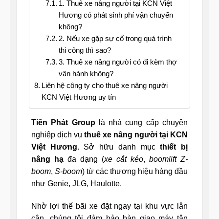
1. Thuê xe nâng người tại KCN Việt
Hương có phát sinh phí vận chuyển
không?
2. Nếu xe gặp sự cố trong quá trình
thi công thì sao?
3. Thuê xe nâng người có đi kèm thợ
vận hành không?
Liên hệ công ty cho thuê xe nâng người
KCN Việt Hương uy tín
Tiến Phát Group
là nhà cung cấp chuyên
nghiệp dịch vụ
thuê xe nâng người tại KCN
Việt Hương
. Sở hữu danh mục
thiết bị
nâng hạ
đa dạng (
xe cắt kéo
,
boomlift Z-
boom
,
S-boom
) từ các thương hiệu hàng đầu
như Genie, JLG, Haulotte.
Nhờ lợi thế bãi xe đặt ngay tại khu vực lân
cận, chúng tôi đảm bảo bàn giao máy tận