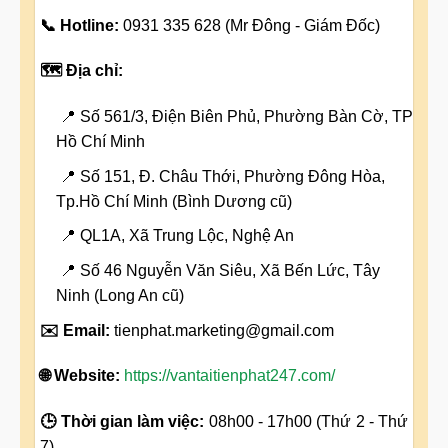
📞 Hotline:
0931 335 628 (Mr Đông - Giám Đốc)
🗺️ Địa chỉ:
📍 Số 561/3, Điện Biên Phủ, Phường Bàn Cờ, TP
Hồ Chí Minh
📍 Số 151, Đ. Châu Thới, Phường Đông Hòa,
Tp.Hồ Chí Minh (Bình Dương cũ)
📍 QL1A, Xã Trung Lộc, Nghệ An
📍 Số 46 Nguyễn Văn Siêu, Xã Bến Lức, Tây
Ninh (Long An cũ)
✉️ Email:
tienphat.marketing@gmail.com
🌐 Website:
https://vantaitienphat247.com/
🕒 Thời gian làm việc:
08h00 - 17h00 (Thứ 2 - Thứ
7)