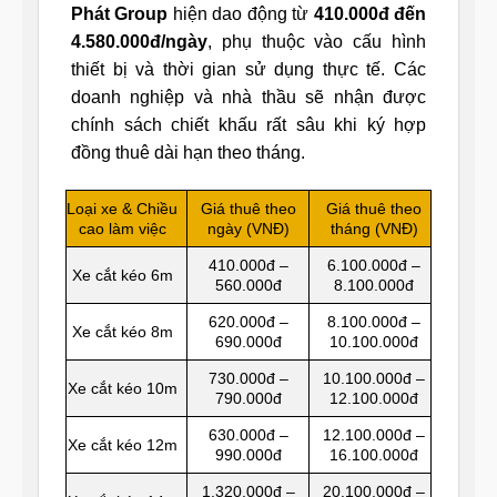
Phát Group
hiện dao động từ
410.000đ đến
4.580.000đ/ngày
, phụ thuộc vào cấu hình
thiết bị và thời gian sử dụng thực tế. Các
doanh nghiệp và nhà thầu sẽ nhận được
chính sách chiết khấu rất sâu khi ký hợp
đồng thuê dài hạn theo tháng.
Loại xe & Chiều
Giá thuê theo
Giá thuê theo
cao làm việc
ngày (VNĐ)
tháng (VNĐ)
410.000đ –
6.100.000đ –
Xe cắt kéo 6m
560.000đ
8.100.000đ
620.000đ –
8.100.000đ –
Xe cắt kéo 8m
690.000đ
10.100.000đ
730.000đ –
10.100.000đ –
Xe cắt kéo 10m
790.000đ
12.100.000đ
630.000đ –
12.100.000đ –
Xe cắt kéo 12m
990.000đ
16.100.000đ
1.320.000đ –
20.100.000đ –