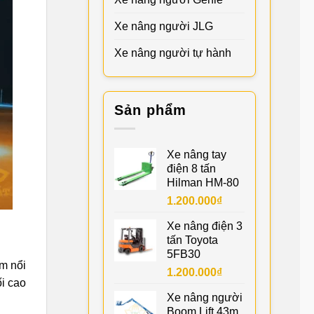
Xe nâng người JLG
Xe nâng người tự hành
Sản phẩm
Xe nâng tay
điện 8 tấn
Hilman HM-80
1.200.000
₫
Xe nâng điện 3
tấn Toyota
5FB30
m nổi
1.200.000
₫
ối cao
Xe nâng người
Boom Lift 43m