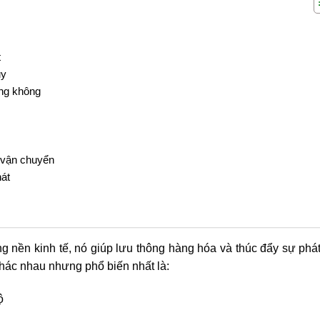
t
ủy
ng không
 vận chuyển
hát
ng nền kinh tế, nó giúp lưu thông hàng hóa và thúc đẩy sự phát
hác nhau nhưng phổ biến nhất là:
ộ