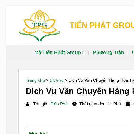
Chuyển
đến
TIẾN PHÁT GRO
nội
dung
Về Tiến Phát Group
Phương Tiện
Trang chủ
>
Dịch vụ
>
Dịch Vụ Vận Chuyển Hàng Hóa T
Dịch Vụ Vận Chuyển Hàng 
Tác giả:
Tiến Phát
Thời gian đọc: 11 Phút
Mục lục