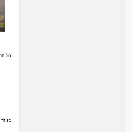
nhiên
h thức