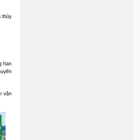
 thủy
g hạn
huyển
n vận