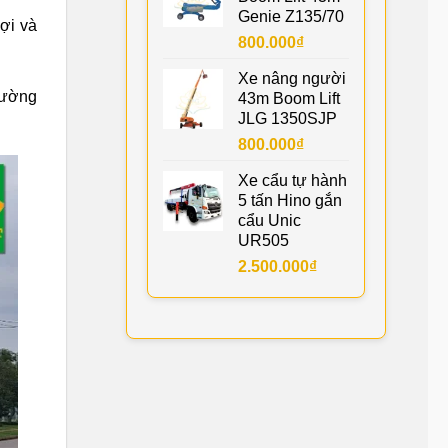
Genie Z135/70
ợi và
800.000
₫
Xe nâng người
 đường
43m Boom Lift
JLG 1350SJP
800.000
₫
Xe cẩu tự hành
5 tấn Hino gắn
cẩu Unic
UR505
2.500.000
₫