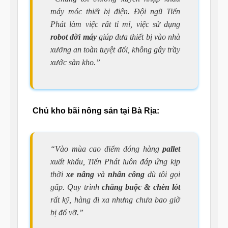
máy móc thiết bị điện. Đội ngũ Tiến
Phát làm việc rất tỉ mỉ, việc sử dụng
robot dời máy
giúp đưa thiết bị vào nhà
xưởng an toàn tuyệt đối, không gây trầy
xước sàn kho.”
Chủ kho bãi nông sản tại Bà Rịa:
“Vào mùa cao điểm đóng hàng
pallet
xuất khẩu, Tiến Phát luôn đáp ứng kịp
thời
xe nâng
và
nhân công
dù tôi gọi
gấp. Quy trình
chằng buộc & chèn lót
rất kỹ, hàng đi xa nhưng chưa bao giờ
bị đổ vỡ.”