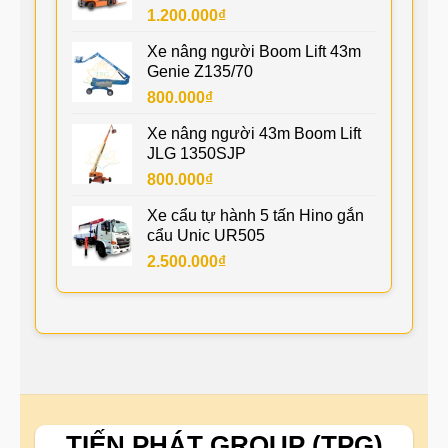
1.200.000
₫
Xe nâng người Boom Lift 43m
Genie Z135/70
800.000
₫
Xe nâng người 43m Boom Lift
JLG 1350SJP
800.000
₫
Xe cẩu tự hành 5 tấn Hino gắn
cẩu Unic UR505
2.500.000
₫
TIẾN PHÁT GROUP (TPG)