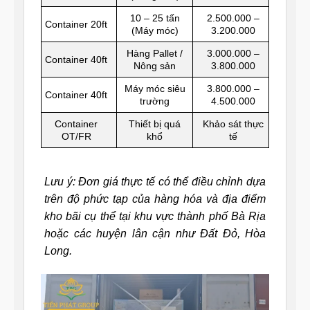
10 – 25 tấn
2.500.000 –
Container 20ft
(Máy móc)
3.200.000
Hàng Pallet /
3.000.000 –
Container 40ft
Nông sản
3.800.000
Máy móc siêu
3.800.000 –
Container 40ft
trường
4.500.000
Container
Thiết bị quá
Khảo sát thực
OT/FR
khổ
tế
Lưu ý: Đơn giá thực tế có thể điều chỉnh dựa
trên độ phức tạp của hàng hóa và địa điểm
kho bãi cụ thể tại khu vực thành phố Bà Rịa
hoặc các huyện lân cận như Đất Đỏ, Hòa
Long.