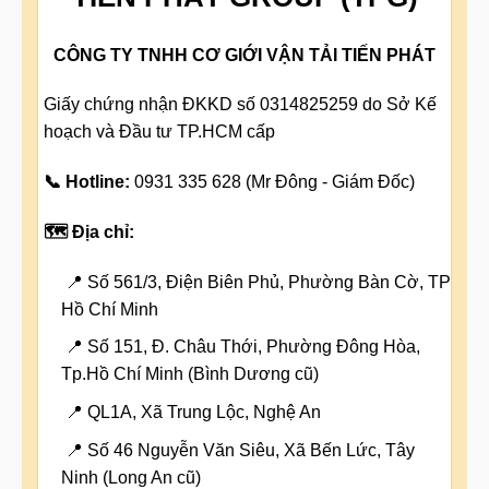
CÔNG TY TNHH CƠ GIỚI VẬN TẢI TIẾN PHÁT
Giấy chứng nhận ĐKKD số 0314825259 do Sở Kế
hoạch và Đầu tư TP.HCM cấp
📞 Hotline:
0931 335 628 (Mr Đông - Giám Đốc)
🗺️ Địa chỉ:
📍 Số 561/3, Điện Biên Phủ, Phường Bàn Cờ, TP
Hồ Chí Minh
📍 Số 151, Đ. Châu Thới, Phường Đông Hòa,
Tp.Hồ Chí Minh (Bình Dương cũ)
📍 QL1A, Xã Trung Lộc, Nghệ An
📍 Số 46 Nguyễn Văn Siêu, Xã Bến Lức, Tây
Ninh (Long An cũ)