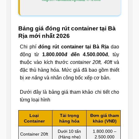
Bảng giá đóng rút container tại Bà
Rịa mới nhất 2026
Chi phí
đóng rút container tại Bà Rịa
dao
động từ
1.800.000đ đến 4.500.000đ
, tùy
thuộc vào kích thước
container 20ft, 40ft
và
đặc thù hàng hóa. Mức giá đã bao gồm thiết
bị
xe nâng
và nhân công bốc xếp cơ bản.
Dưới đây là bảng giá tham khảo chi tiết cho
từng loại hình
Loại
Tải trọng
Đơn giá tham
Container
hàng hóa
khảo (VNĐ)
Dưới 10 tấn
1.800.000 –
Container 20ft
(Hàng nhẹ)
2.500.000