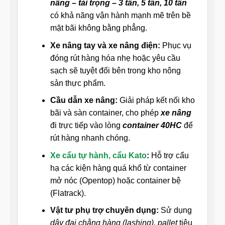
nâng – tải trọng – 3 tấn, 5 tấn, 10 tấn
có khả năng vận hành mạnh mẽ trên bề
mặt bãi không bằng phẳng.
Xe nâng tay và xe nâng điện:
Phục vụ
đóng rút hàng hóa nhẹ hoặc yêu cầu
sạch sẽ tuyệt đối bên trong kho nông
sản thực phẩm.
Cầu dẫn xe nâng:
Giải pháp kết nối kho
bãi và sàn container, cho phép
xe nâng
đi trực tiếp vào lòng
container 40HC
để
rút hàng nhanh chóng.
Xe cẩu tự hành, cẩu Kato
:
Hỗ trợ cẩu
hạ các kiện hàng quá khổ từ container
mở nóc (Opentop) hoặc container bệ
(Flatrack).
Vật tư phụ trợ chuyên dụng:
Sử dụng
dây đai chằng hàng (lashing)
,
pallet
tiêu