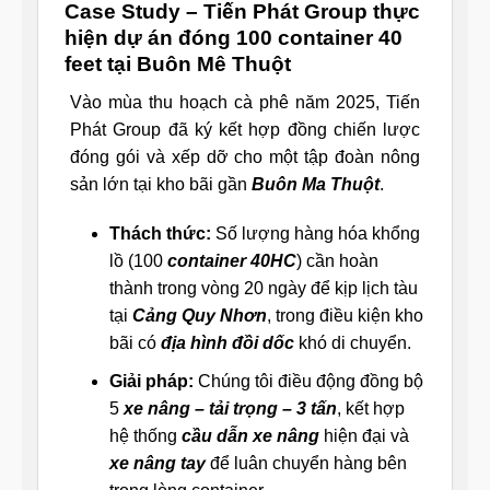
Case Study – Tiến Phát Group thực
hiện dự án đóng 100 container 40
feet tại Buôn Mê Thuột
Vào mùa thu hoạch cà phê năm 2025, Tiến
Phát Group đã ký kết hợp đồng chiến lược
đóng gói và xếp dỡ cho một tập đoàn nông
sản lớn tại kho bãi gần
Buôn Ma Thuột
.
Thách thức:
Số lượng hàng hóa khổng
lồ (100
container 40HC
) cần hoàn
thành trong vòng 20 ngày để kịp lịch tàu
tại
Cảng Quy Nhơn
, trong điều kiện kho
bãi có
địa hình đồi dốc
khó di chuyển.
Giải pháp:
Chúng tôi điều động đồng bộ
5
xe nâng – tải trọng – 3 tấn
, kết hợp
hệ thống
cầu dẫn xe nâng
hiện đại và
xe nâng tay
để luân chuyển hàng bên