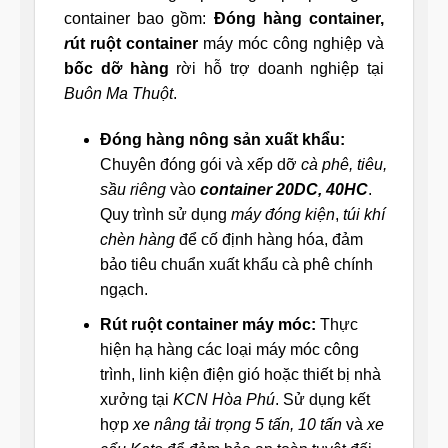
container bao gồm:
Đóng hàng container,
r
út ruột container
máy móc công nghiệp và
bốc dỡ hàng
rời hỗ trợ doanh nghiệp tại
Buôn Ma Thuột
.
Đóng hàng nông sản xuất khẩu:
Chuyên đóng gói và xếp dỡ
cà phê, tiêu,
sầu riêng
vào
container 20DC, 40HC
.
Quy trình sử dụng
máy đóng kiện
,
túi khí
chèn hàng
để cố định hàng hóa, đảm
bảo tiêu chuẩn xuất khẩu cà phê chính
ngạch.
Rút ruột container máy móc:
Thực
hiện hạ hàng các loại máy móc công
trình, linh kiện điện gió hoặc thiết bị nhà
xưởng tại
KCN Hòa Phú
. Sử dụng kết
hợp
xe nâng tải trọng 5 tấn, 10 tấn
và
xe