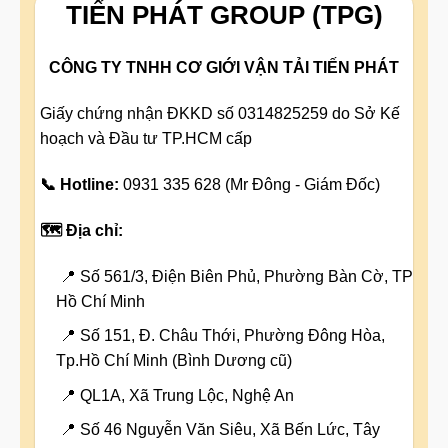
TIẾN PHÁT GROUP (TPG)
CÔNG TY TNHH CƠ GIỚI VẬN TẢI TIẾN PHÁT
Giấy chứng nhận ĐKKD số 0314825259 do Sở Kế
hoạch và Đầu tư TP.HCM cấp
📞 Hotline:
0931 335 628 (Mr Đông - Giám Đốc)
🗺️ Địa chỉ:
📍 Số 561/3, Điện Biên Phủ, Phường Bàn Cờ, TP
Hồ Chí Minh
📍 Số 151, Đ. Châu Thới, Phường Đông Hòa,
Tp.Hồ Chí Minh (Bình Dương cũ)
📍 QL1A, Xã Trung Lộc, Nghệ An
📍 Số 46 Nguyễn Văn Siêu, Xã Bến Lức, Tây