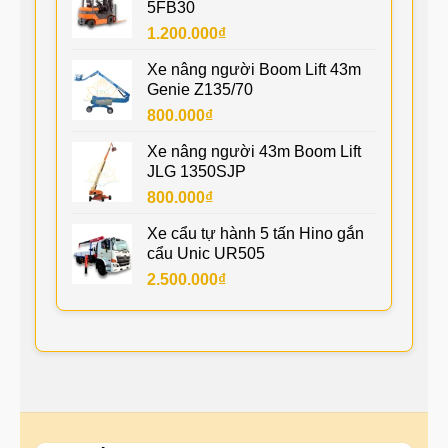
5FB30
1.200.000
₫
Xe nâng người Boom Lift 43m
Genie Z135/70
800.000
₫
Xe nâng người 43m Boom Lift
JLG 1350SJP
800.000
₫
Xe cẩu tự hành 5 tấn Hino gắn
cẩu Unic UR505
2.500.000
₫