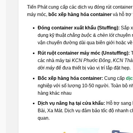
Tiến Phát cung cấp các dịch vụ đóng rút container
máy móc,
bốc xếp hàng hóa container
và hỗ trợ
Đóng container xuất khẩu (Stuffing):
Sắp x
dụng kỹ thuật
chằng buộ
c &
chèn lót
chuyên 
vận chuyển đường dài qua biên giới hoặc về
Rút ruột container máy móc (Unstuffing):
T
các nhà máy tại
KCN Phước Đông
,
KCN Thà
dời máy
để đưa thiết bị vào vị trí lắp đặt hẹp.
Bốc xếp hàng hóa container:
Cung cấp
dịc
nghiệp với số lượng 10-50 người. Toàn bộ 
hàng khác nhau
Dịch vụ nâng hạ tại cửa khẩu:
Hỗ trợ sang h
Bài, Xa Mát. Dịch vụ đảm bảo tốc độ nhanh ch
quan.