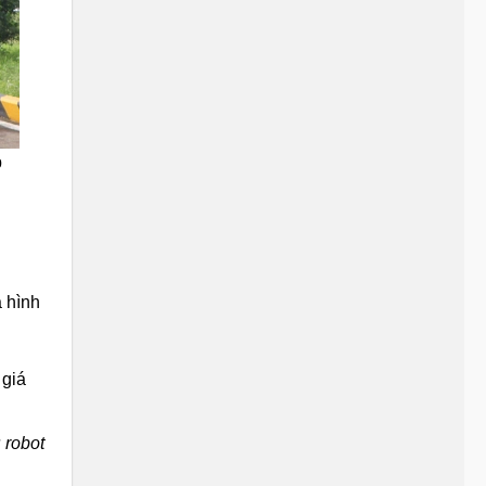
p
a hình
giá
ư
robot