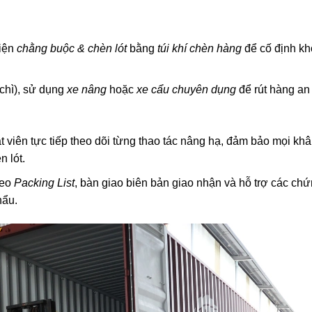
iện
chằng buộc & chèn lót
bằng
túi khí chèn hàng
để cố định kh
chì), sử dụng
xe nâng
hoặc
xe cẩu chuyên dụng
để rút hàng an
 viên tực tiếp theo dõi từng thao tác nâng hạ, đảm bảo mọi kh
n lót.
heo
Packing List
, bàn giao biên bản giao nhận và hỗ trợ các chứ
hẩu.