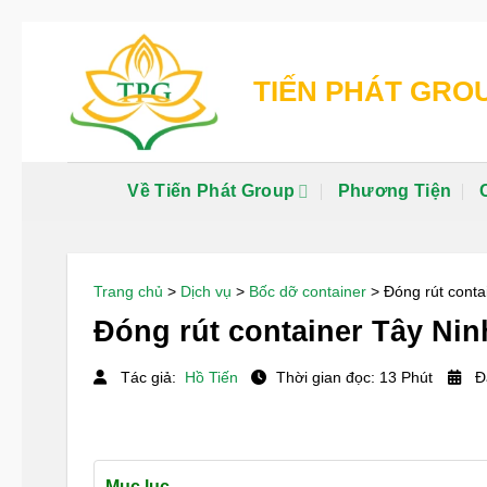
Chuyển
đến
TIẾN PHÁT GRO
nội
dung
Về Tiến Phát Group
Phương Tiện
Trang chủ
>
Dịch vụ
>
Bốc dỡ container
>
Đóng rút conta
Đóng rút container Tây Ninh
Tác giả:
Hồ Tiến
Thời gian đọc: 13 Phút
Đă
Mục lục