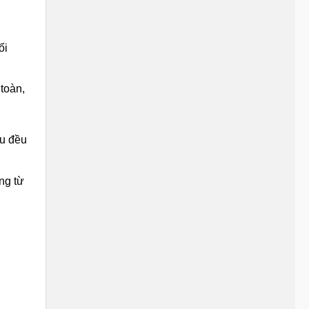
ối
 toàn,
âu đều
ng từ