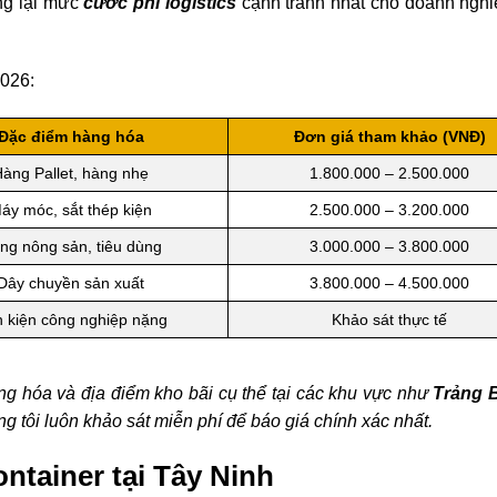
ng lại mức
cước phí logistics
cạnh tranh nhất cho doanh nghiệ
2026:
Đặc điểm hàng hóa
Đơn giá tham khảo (VNĐ)
àng Pallet, hàng nhẹ
1.800.000 – 2.500.000
áy móc, sắt thép kiện
2.500.000 – 3.200.000
ng nông sản, tiêu dùng
3.000.000 – 3.800.000
Dây chuyền sản xuất
3.800.000 – 4.500.000
h kiện công nghiệp nặng
Khảo sát thực tế
àng hóa và địa điểm kho bãi cụ thể tại các khu vực như
Trảng 
 tôi luôn khảo sát miễn phí để báo giá chính xác nhất.
ntainer tại Tây Ninh