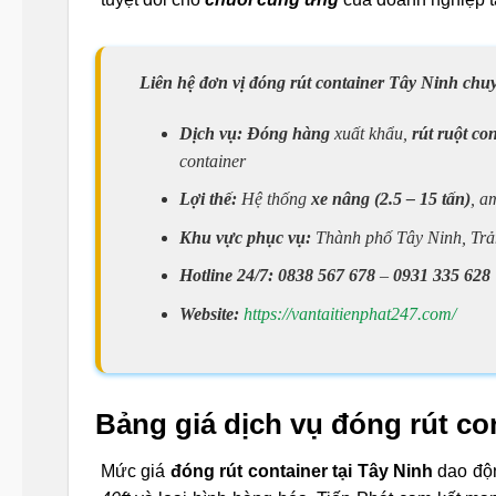
Liên hệ đơn vị đóng rút container Tây Ninh chuy
Dịch vụ:
Đóng hàng
xuất khẩu,
rút ruột co
container
Lợi thế:
Hệ thống
xe nâng (2.5 – 15 tấn)
, a
Khu vực phục vụ:
Thành phố Tây Ninh, Tr
Hotline 24/7:
0838 567 678
–
0931 335 628
Website:
https://vantaitienphat247.com/
Bảng giá dịch vụ đóng rút con
Mức giá
đóng rút container tại Tây Ninh
dao độ