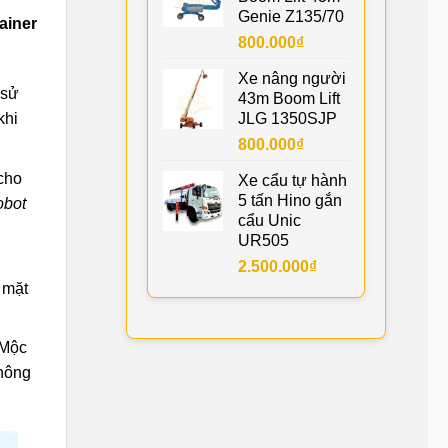
Genie Z135/70
tainer
800.000
₫
Xe nâng người
 sử
43m Boom Lift
JLG 1350SJP
khi
800.000
₫
cho
Xe cẩu tự hành
5 tấn Hino gắn
obot
cẩu Unic
UR505
n
2.500.000
₫
 mặt
 Mộc
thông