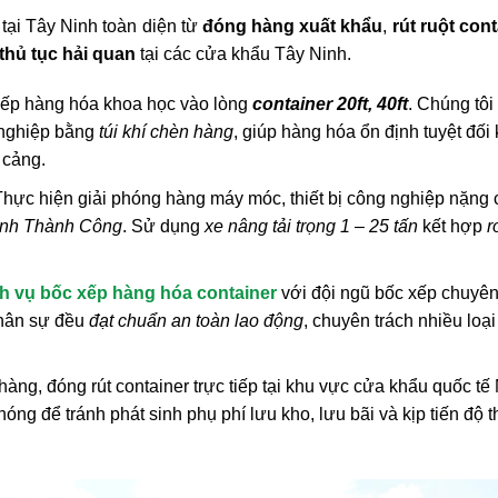
 tại Tây Ninh toàn diện từ
đóng hàng xuất khẩu
,
rút ruột con
thủ tục hải quan
tại các cửa khẩu Tây Ninh.
ếp hàng hóa khoa học vào lòng
container 20ft, 40ft
. Chúng tôi
nghiệp bằng
túi khí chèn hàng
, giúp hàng hóa ổn định tuyệt đối 
 cảng.
hực hiện giải phóng hàng máy móc, thiết bị công nghiệp nặng 
nh Thành Công
. Sử dụng
xe nâng tải trọng 1 – 25 tấn
kết hợp
r
h vụ bốc xếp hàng hóa container
với đội ngũ bốc xếp chuyê
nhân sự đều
đạt chuẩn an toàn lao động
, chuyên trách nhiều loại
àng, đóng rút container trực tiếp tại khu vực cửa khẩu quốc tế
óng để tránh phát sinh phụ phí lưu kho, lưu bãi và kịp tiến độ 