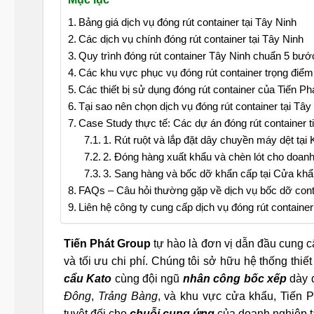
Bảng giá dịch vụ đóng rút container tại Tây Ninh
Các dịch vụ chính đóng rút container tại Tây Ninh
Quy trình đóng rút container Tây Ninh chuẩn 5 bư
Các khu vực phục vụ đóng rút container trọng điểm
Các thiết bị sử dụng đóng rút container của Tiến Ph
Tại sao nên chọn dịch vụ đóng rút container tại Tây
Case Study thực tế: Các dự án đóng rút container ti
1. Rút ruột và lắp đặt dây chuyền máy dệt t
2. Đóng hàng xuất khẩu và chèn lót cho doan
3. Sang hàng và bốc dỡ khẩn cấp tại Cửa kh
FAQs – Câu hỏi thường gặp về dịch vụ bốc dỡ cont
Liên hệ công ty cung cấp dịch vụ đóng rút container
Tiến Phát Group
tự hào là đơn vị dẫn đầu cung 
và tối ưu chi phí. Chúng tôi sở hữu hệ thống thiế
cẩu Kato
cùng đội ngũ
nhân công bốc xếp
dày d
Đông
,
Trảng Bàng
, và khu vực cửa khẩu, Tiến 
tuyệt đối cho
chuỗi cung ứng
của doanh nghiệp t