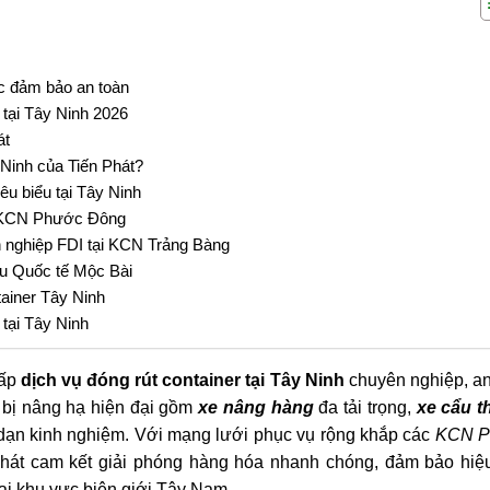
ớc đảm bảo an toàn
 tại Tây Ninh 2026
át
 Ninh của Tiến Phát?
êu biểu tại Tây Ninh
ại KCN Phước Đông
h nghiệp FDI tại KCN Trảng Bàng
ẩu Quốc tế Mộc Bài
ainer Tây Ninh
 tại Tây Ninh
cấp
dịch vụ đóng rút container tại Tây Ninh
chuyên nghiệp, an
t bị nâng hạ hiện đại gồm
xe nâng hàng
đa tải trọng,
xe cẩu t
ạn kinh nghiệm. Với mạng lưới phục vụ rộng khắp các
KCN P
Phát cam kết giải phóng hàng hóa nhanh chóng, đảm bảo hiệ
ại khu vực biên giới Tây Nam.