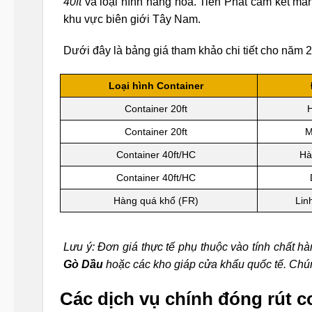
40ft
và loại hình hàng hóa. Tiến Phát cam kết ma
khu vực biên giới Tây Nam.
Dưới đây là bảng giá tham khảo chi tiết cho năm 
Loại hình Container
Container 20ft
H
Container 20ft
M
Container 40ft/HC
Hà
Container 40ft/HC
Hàng quá khổ (FR)
Lin
Lưu ý: Đơn giá thực tế phụ thuộc vào tính chất h
Gò Dầu
hoặc các kho giáp cửa khẩu quốc tế. Chúng
Các dịch vụ chính đóng rút co