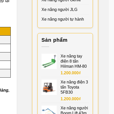
p tại
Xe nâng người JLG
Xe nâng người tự hành
Sản phẩm
Xe nâng tay
điện 8 tấn
Hilman HM-80
1.200.000
₫
Xe nâng điện 3
tấn Toyota
Bàng,
5FB30
1.200.000
₫
Xe nâng người
Boom Lift 43m