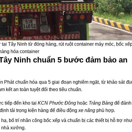
 tại Tây Ninh từ đóng hàng, rút ruột container máy móc, bốc xế
hàng hóa container
r Tây Ninh chuẩn 5 bước đảm bảo an
ến Phát chuẩn hóa qua 5 giai đoạn nghiêm ngặt, từ khảo sát đị
m kết an toàn tuyệt đối theo tiêu chuẩn.
ực tiếp đến kho tại
KCN Phước Đông
hoặc
Trảng Bàng
để đánh 
định tải trọng kiện hàng để điều động
xe nâng
phù hợp.
hạ, bố trí nhân công bốc xếp và chuẩn bị các thiết bị hỗ trợ nh
ng nhà xưởng.