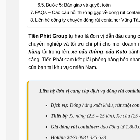
Bước 5: Bàn giao và quyết toán
FAQs – Các câu hỏi thường gặp về đóng rút contai
Liên hệ công ty chuyên đóng rút container Vũng Tàu
Tiến Phát Group
tự hào là đơn vị dẫn đầu cung 
chuyên nghiệp và tối ưu chi phí cho mọi doanh 
hàng
tải trọng lớn,
xe cẩu thùng
,
cẩu Kato
bánh 
cảng. Tiến Phát cam kết giải phóng hàng hóa nha
của bạn tại khu vực miền Nam.
Liên hệ đơn vị cung cấp dịch vụ đóng rút contai
Dịch vụ:
Đóng hàng xuất khẩu,
rút ruột con
Thiết bị:
Xe nâng (2.5 – 25 tấn)
,
Xe cẩu (25 
Giá đóng rút container:
dao động từ 1.800.
Hotline 24/7:
0931 335 628