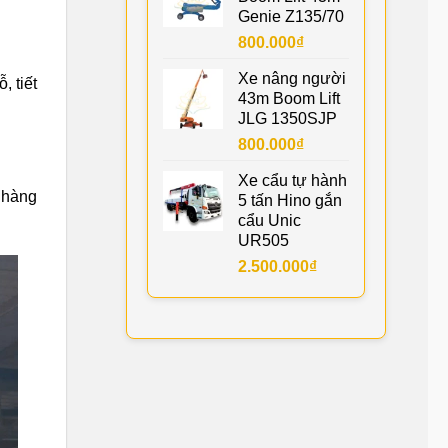
Genie Z135/70
800.000
₫
Xe nâng người
 tiết
43m Boom Lift
JLG 1350SJP
800.000
₫
Xe cẩu tự hành
, hàng
5 tấn Hino gắn
cẩu Unic
UR505
2.500.000
₫