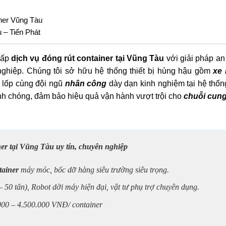
ner Vũng Tàu
 – Tiến Phát
cấp
dịch vụ đóng rút container tại Vũng Tàu
với giải pháp an
nghiệp. Chúng tôi sở hữu hệ thống thiết bị hùng hậu gồm
xe
lốp cùng đội ngũ
nhân công
dày dạn kinh nghiệm tại hệ thốn
nh chóng, đảm bảo hiệu quả vận hành vượt trội cho
chuỗi cun
ner tại Vũng Tàu uy tín, chuyên nghiệp
tainer
máy móc, bốc dỡ hàng siêu trường siêu trọng.
– 50 tấn)
,
Robot dời máy
hiện đại, vật tư phụ trợ chuyên dụng.
000 – 4.500.000 VNĐ/ container