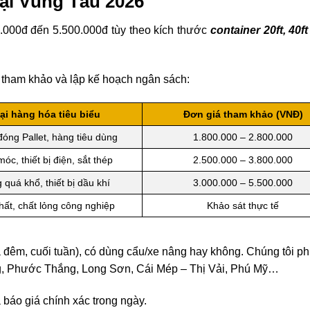
tại Vũng Tàu 2026
.000đ đến 5.500.000đ tùy theo kích thước
container 20ft, 40ft
p tham khảo và lập kế hoạch ngân sách:
ại hàng hóa tiêu biểu
Đơn giá tham khảo (VNĐ)
óng Pallet, hàng tiêu dùng
1.800.000 – 2.800.000
óc, thiết bị điện, sắt thép
2.500.000 – 3.800.000
 quá khổ, thiết bị dầu khí
3.000.000 – 5.500.000
hất, chất lỏng công nghiệp
Khảo sát thực tế
ca đêm, cuối tuần), có dùng cẩu/xe nâng hay không. Chúng tôi p
, Phước Thắng, Long Sơn, Cái Mép – Thị Vải, Phú Mỹ…
 báo giá chính xác trong ngày.