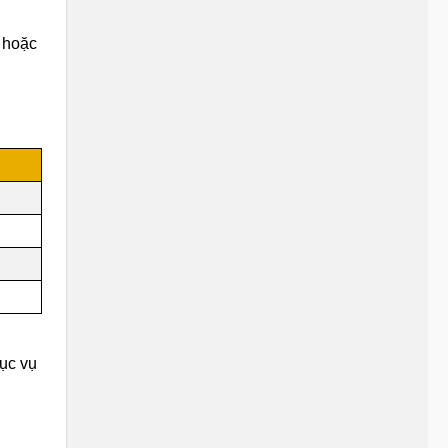
hoặc
hục vụ