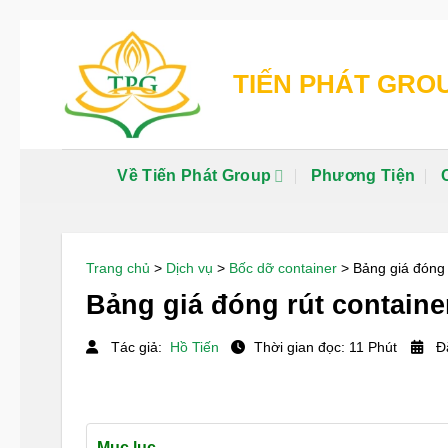
Chuyển
đến
TIẾN PHÁT GRO
nội
dung
Về Tiến Phát Group
Phương Tiện
Trang chủ
>
Dịch vụ
>
Bốc dỡ container
>
Bảng giá đóng 
Bảng giá đóng rút containe
Tác giả:
Hồ Tiến
Thời gian đọc: 11 Phút
Đă
Mục lục