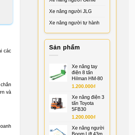
Xe nâng người JLG
Xe nâng người tự hành
Sản phẩm
i các
Xe nâng tay
điện 8 tấn
Hilman HM-80
c chắn
1.200.000
₫
ơn và
Xe nâng điện 3
tấn Toyota
5FB30
1.200.000
₫
doanh
Xe nâng người
Boom Lift 43m