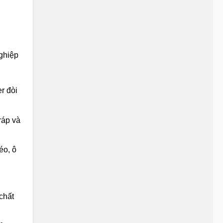
ghiệp
r đòi
ráp và
éo, ô
chất