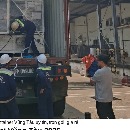
tainer Vũng Tàu uy tín, trọn gói, giá rẻ