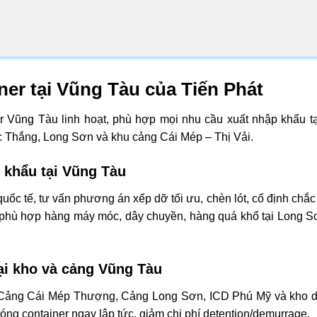
ner tại Vũng Tàu của Tiến Phát
er Vũng Tàu linh hoạt, phù hợp mọi nhu cầu xuất nhập khẩu tạ
Thắng, Long Sơn và khu cảng Cái Mép – Thị Vải.
 khẩu tại Vũng Tàu
quốc tế, tư vấn phương án xếp dỡ tối ưu, chèn lót, cố định chắ
ệt phù hợp hàng máy móc, dây chuyền, hàng quá khổ tại Long S
tại kho và cảng Vũng Tàu
 Cảng Cái Mép Thượng, Cảng Long Sơn, ICD Phú Mỹ và kho 
g container ngay lập tức, giảm chi phí detention/demurrage.