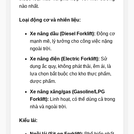
nào nhất.
Loại động cơ và nhiên liệu:
Xe nâng dầu (Diesel Forklift):
Động cơ
mạnh mẽ, lý tưởng cho công việc nặng
ngoài trời.
Xe nâng điện (Electric Forklift):
Sử
dụng ắc quy, không phát thải, êm ái, là
lựa chọn bắt buộc cho kho thực phẩm,
dược phẩm.
Xe nâng xăng/gas (Gasoline/LPG
Forklift):
Linh hoạt, có thể dùng cả trong
nhà và ngoài trời.
Kiểu lái:
Ngồi lái (Sit-on Forklift):
Phổ biến nhất,