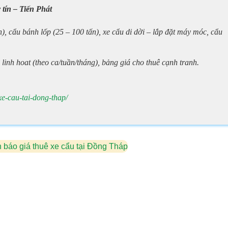
 tín – Tiến Phát
), cẩu bánh lốp (25 – 100 tấn), xe cẩu di dời – lắp đặt máy móc, cẩu
linh hoat (theo ca/tuần/tháng), bảng giá cho thuê cạnh tranh.
xe-cau-tai-dong-thap/
 báo giá thuê xe cẩu tại Đồng Tháp