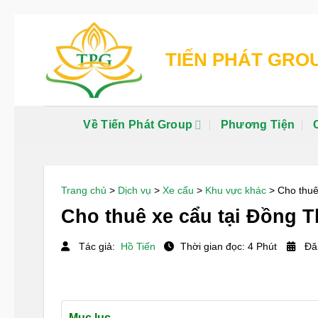
Chuyển
đến
TIẾN PHÁT GRO
nội
dung
Về Tiến Phát Group
Phương Tiện
Trang chủ
>
Dịch vụ
>
Xe cẩu
>
Khu vực khác
>
Cho thuê
Cho thuê xe cẩu tại Đồng Th
Tác giả:
Hồ Tiến
Thời gian đọc: 4 Phút
Đăn
Mục lục