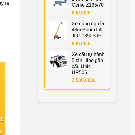
ảy ra
Genie Z135/70
800.000
₫
Xe nâng người
43m Boom Lift
JLG 1350SJP
800.000
₫
Xe cẩu tự hành
5 tấn Hino gắn
cẩu Unic
UR505
2.500.000
₫