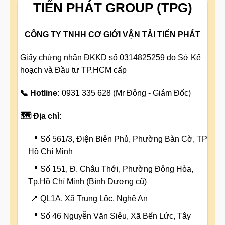
TIẾN PHÁT GROUP (TPG)
CÔNG TY TNHH CƠ GIỚI VẬN TẢI TIẾN PHÁT
Giấy chứng nhận ĐKKD số 0314825259 do Sở Kế
hoạch và Đầu tư TP.HCM cấp
📞 Hotline:
0931 335 628 (Mr Đông - Giám Đốc)
🗺️ Địa chỉ:
📍 Số 561/3, Điện Biên Phủ, Phường Bàn Cờ, TP
Hồ Chí Minh
📍 Số 151, Đ. Châu Thới, Phường Đông Hòa,
Tp.Hồ Chí Minh (Bình Dương cũ)
📍 QL1A, Xã Trung Lộc, Nghệ An
📍 Số 46 Nguyễn Văn Siêu, Xã Bến Lức, Tây