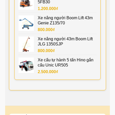
5FB30
1.200.000
₫
Xe nâng người Boom Lift 43m
Genie Z135/70
800.000
₫
Xe nâng người 43m Boom Lift
JLG 1350SJP
800.000
₫
Xe cẩu tự hành 5 tấn Hino gắn
cẩu Unic UR505
2.500.000
₫