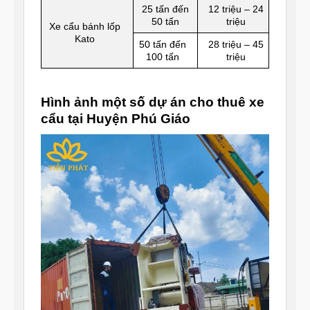
25 tấn đến
12 triệu – 24
50 tấn
triệu
Xe cẩu bánh lốp
Kato
50 tấn đến
28 triệu – 45
100 tấn
triệu
Hình ảnh một số dự án cho thuê xe
cẩu tại Huyện Phú Giáo