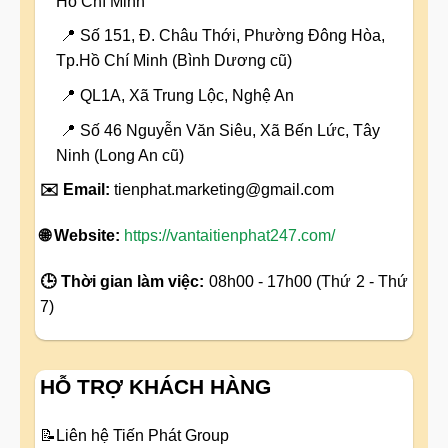
Hồ Chí Minh
📍 Số 151, Đ. Châu Thới, Phường Đông Hòa,
Tp.Hồ Chí Minh (Bình Dương cũ)
📍 QL1A, Xã Trung Lộc, Nghệ An
📍 Số 46 Nguyễn Văn Siêu, Xã Bến Lức, Tây
Ninh (Long An cũ)
✉️ Email:
tienphat.marketing@gmail.com
🌐 Website:
https://vantaitienphat247.com/
🕒 Thời gian làm việc:
08h00 - 17h00 (Thứ 2 - Thứ
7)
HỖ TRỢ KHÁCH HÀNG
📝
Liên hệ Tiến Phát Group