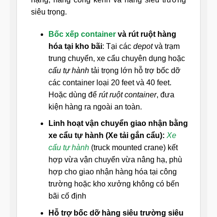
siêu trọng.
Bốc xếp container
và rút ruột hàng
hóa tại kho bãi
: Tại các
depot
và trạm
trung chuyển, xe cẩu chuyên dụng hoặc
cẩu tự hành
tải trọng lớn hỗ trợ bốc dỡ
các container loại 20 feet và 40 feet.
Hoặc dùng để
rút ruột container
, đưa
kiện hàng ra ngoài an toàn.
Linh hoạt vận chuyển giao nhận bằng
xe cẩu tự hành (Xe tải gắn cẩu):
Xe
cẩu tự hành
(truck mounted crane) kết
hợp vừa vận chuyển vừa nâng hạ, phù
hợp cho giao nhận hàng hóa tại công
trường hoặc kho xưởng không có bến
bãi cố định
Hỗ trợ bốc dỡ hàng siêu trường siêu