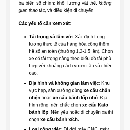
ba biến số chính: khối lượng vật thể,
không
gian thao tác
, và điều kiện di chuyển.
Các yếu tố cần xem xét
:
Tải trọng và tầm với
: Xác định trọng
lượng thực tế của hàng hóa cộng thêm
hệ số an toàn (thường 1,2-1,5 lần). Chọn
xe có tải trọng nâng theo biểu đồ tải phù
hợp với khoảng cách vươn cần và chiều
cao.
Địa hình và không gian làm việc
: Khu
vực hẹp, sàn xưởng dùng
xe cẩu chân
nhện
hoặc
xe cẩu bánh lốp nhỏ
. Địa
hình rộng, nền chắc chọn
xe cẩu Kato
bánh lốp
. Nền yếu hoặc di chuyển xa thì
chọn
xe cẩu bánh xích
.
Loại công việc
: Di dời máy CNC, máy