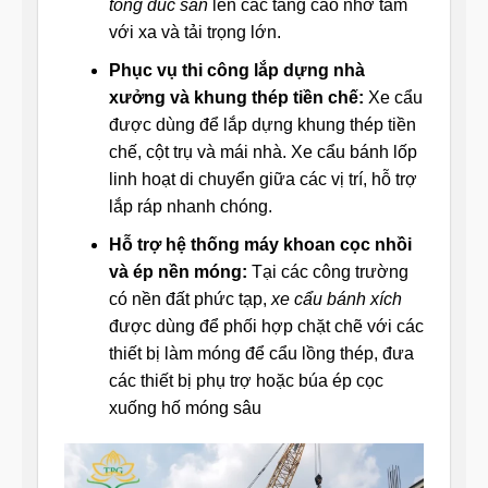
tông đúc sẵn
lên các tầng cao nhờ tầm
với xa và tải trọng lớn.
Phục vụ thi công lắp dựng nhà
xưởng và khung thép tiền chế:
Xe cẩu
được dùng để lắp dựng khung thép tiền
chế, cột trụ và mái nhà. Xe cẩu bánh lốp
linh hoạt di chuyển giữa các vị trí, hỗ trợ
lắp ráp nhanh chóng.
Hỗ trợ hệ thống máy khoan cọc nhồi
và ép nền móng:
Tại các công trường
có nền đất phức tạp,
xe cẩu bánh xích
được dùng để phối hợp chặt chẽ với các
thiết bị làm móng để cẩu lồng thép, đưa
các thiết bị phụ trợ hoặc búa ép cọc
xuống hố móng sâu