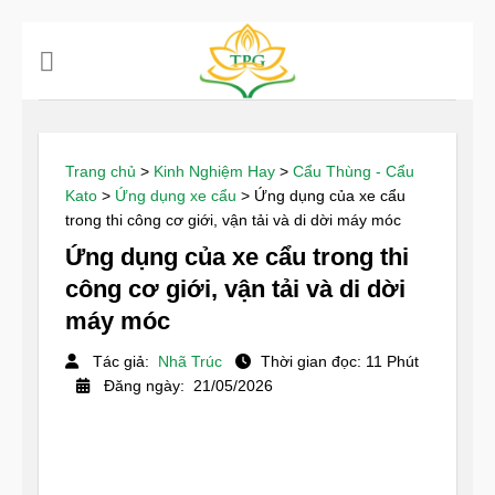
Chuyển
đến
nội
dung
Trang chủ
>
Kinh Nghiệm Hay
>
Cẩu Thùng - Cẩu
Kato
>
Ứng dụng xe cẩu
>
Ứng dụng của xe cẩu
trong thi công cơ giới, vận tải và di dời máy móc
Ứng dụng của xe cẩu trong thi
công cơ giới, vận tải và di dời
máy móc
Tác giả:
Nhã Trúc
Thời gian đọc: 11 Phút
Đăng ngày: 21/05/2026