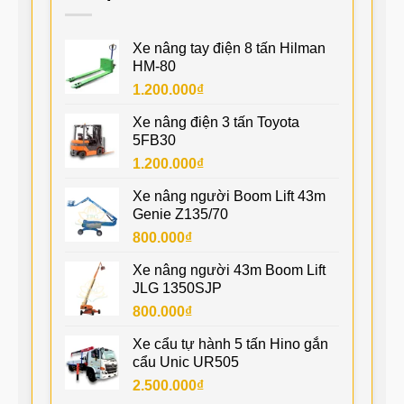
Xe nâng tay điện 8 tấn Hilman
HM-80
1.200.000
₫
Xe nâng điện 3 tấn Toyota
5FB30
1.200.000
₫
Xe nâng người Boom Lift 43m
Genie Z135/70
800.000
₫
Xe nâng người 43m Boom Lift
JLG 1350SJP
800.000
₫
Xe cẩu tự hành 5 tấn Hino gắn
cẩu Unic UR505
2.500.000
₫