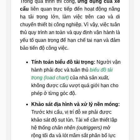
Trong quá trình thi công,
ứng dụng của xe
cẩu
liên quan trực tiếp đến hoạt động nâng
hạ tải trọng lớn, làm việc trên cao và di
chuyển thiết bị công nghiệp. Vì vậy, việc tuân
thủ quy trình an toàn và quy định vận hành là
yếu tố quan trọng để hạn chế tai nạn và đảm
bảo tiến độ công việc.
Tính toán biểu đồ tải trọng:
Người vận
hành phải đọc và tuân thủ
biểu đồ tải
trọng (load chart)
của nhà sản xuất,
không được cẩu vượt quá giới hạn cho
phép ở từng góc độ.
Khảo sát địa hình và xử lý nền móng:
Trước khi cẩu, vị trí đỗ xe phải được
khảo sát độ sụt lún. Tài xế cần thiết lập
hệ thống
chân nhện (outriggers)
mở
rộng tối đa và lót mâm sắt phân bổ lực