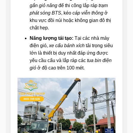
gắn giỏ nâng
để thi công lắp ráp
trạm
phát sóng BTS
, kéo
cáp viễn thông
ở
khu vực đồi núi hoặc không gian đô thị
chật hẹp.
Năng lượng tái tạo:
Tại các nhà máy
điện gió,
xe cẩu bánh xích
tải trọng siêu
lớn là thiết bị duy nhất đáp ứng được
yêu cầu cẩu và lắp ráp các
tua bin điện
gió
ở độ cao trên 100 mét.