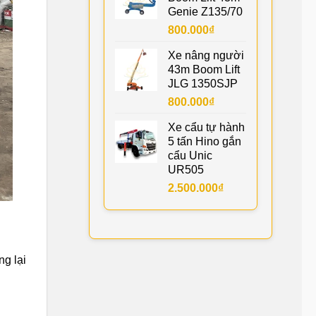
Genie Z135/70
800.000
₫
Xe nâng người
43m Boom Lift
JLG 1350SJP
800.000
₫
Xe cẩu tự hành
5 tấn Hino gắn
cẩu Unic
UR505
2.500.000
₫
g lại