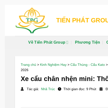
Chuyển
đến
TIẾN PHÁT GRO
nội
dung
Về Tiến Phát Group
Phương Tiện
Trang chủ
>
Kinh Nghiệm Hay
>
Cẩu Thùng - Cẩu Kato
2026
Xe cẩu chân nhện mini: Th
Tác giả:
Nhã Trúc
Thời gian đọc: 9 Phút
Đ