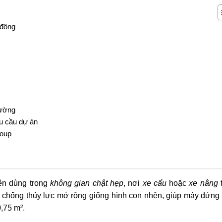
 động
rường
u cầu dự án
roup
ên dùng trong
không gian chật hẹp
, nơi
xe cẩu
hoặc
xe nâng
ân chống thủy lực mở rộng giống hình con nhện, giúp máy đứng
0,75 m².