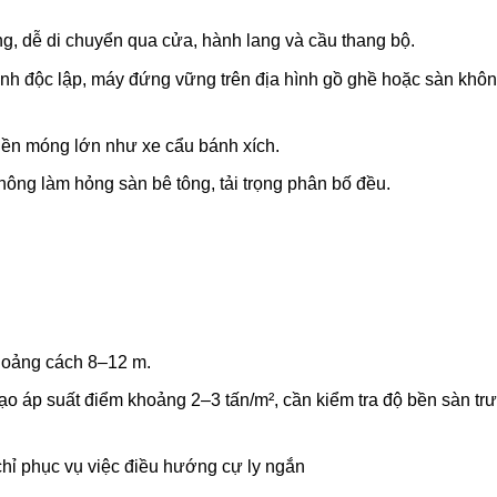
ng, dễ di chuyển qua cửa, hành lang và cầu thang bộ.
hỉnh độc lập, máy đứng vững trên địa hình gồ ghề hoặc sàn khô
 nền móng lớn như xe cẩu bánh xích.
hông làm hỏng sàn bê tông, tải trọng phân bố đều.
khoảng cách 8–12 m.
ạo áp suất điểm khoảng 2–3 tấn/m², cần kiểm tra độ bền sàn tr
hỉ phục vụ việc điều hướng cự ly ngắn