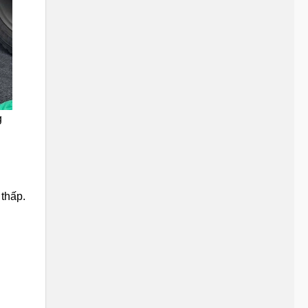
g
 thấp.