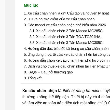
Mục lục
Xe cẩu chân nhện là gì? Cấu tạo và nguyên lý hoạt
Ưu và nhược điểm của xe cẩu chân nhện
Các model xe cẩu chân nhện phổ biến năm 2026
Xe cẩu chân nhện 2 Tấn Maeda MC285C
Xe cẩu chân nhện 3 Tấn TOA TC304HAL
Xe cẩu chân nhện 3 Tấn Maeda MC305C
Hướng dẫn đọc biểu đồ tải trọng xe cẩu chân nhện
Ứng dụng thực tế của xe cẩu chân nhện tại công t
Hướng dẫn chọn xe cẩu chân nhện phù hợp với nh
Dịch vụ cho thuê xe cẩu chân nhện tại Tiến Phát G
FAQs – Câu hỏi thường gặp
Tổng kết
Xe cẩu chân nhện
là
thiết bị nâng hạ mini
chuy
thường không thể tiếp cận. Thiết bị này có 4 ch
và làm việc an toàn trên diện tích mặt bằng chỉ từ 