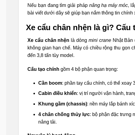
Nếu bạn đang tìm giải pháp
nâng hạ máy móc
, l
bài viết dưới dây sẽ giúp bạn nắm thông tin chính
Xe cẩu chân nhện là gì? Cấu 
Xe cẩu chân nhện
là dòng
mini crane
Nhật Bản (
không gian hạn chế. Máy có chiều rộng thu gọn ch
đến 3,8 tấn tùy model.
Cấu tạo chính
gồm 4 bộ phận quan trọng:
Cần boom
: phần tay cẩu chính, có thể xoay 
Cabin điều khiển
: vị trí người vận hành, tra
Khung gầm (chassis)
: nền máy lắp bánh xí
4 chân chống thủy lực
: bộ phận đặc trưng 
nâng tải.