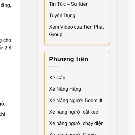
Tin Tức – Sự Kiện
 tầng,
Tuyển Dụng
Xem Video của Tiến Phát
Group
g cho
từ 2,8
Phương tiện
Xe Cẩu
Xe Nâng Hàng
Xe Nâng Người Boomlift
gỗ.
Xe nâng người cắt kéo
khi
Xe nâng người chạy điện
Xe nâng người Genie