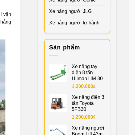
Xe nâng người JLG
ời vận
phẳng
Xe nâng người tự hành
Sản phẩm
Xe nâng tay
điện 8 tấn
Hilman HM-80
1.200.000
₫
Xe nâng điện 3
tấn Toyota
5FB30
1.200.000
₫
Xe nâng người
Boom Lift 43m