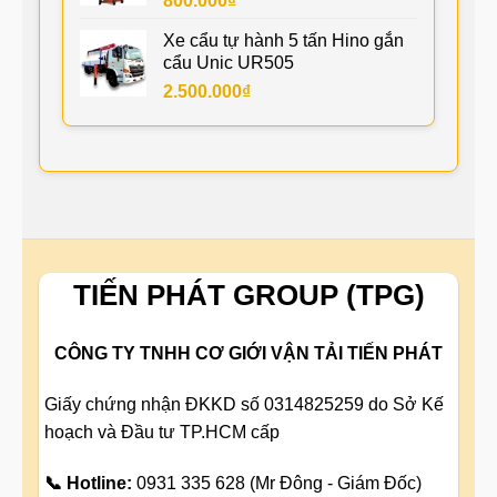
800.000
₫
Xe cẩu tự hành 5 tấn Hino gắn
cẩu Unic UR505
2.500.000
₫
TIẾN PHÁT GROUP (TPG)
CÔNG TY TNHH CƠ GIỚI VẬN TẢI TIẾN PHÁT
Giấy chứng nhận ĐKKD số 0314825259 do Sở Kế
hoạch và Đầu tư TP.HCM cấp
📞 Hotline:
0931 335 628 (Mr Đông - Giám Đốc)