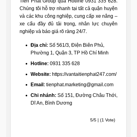
Tiến Phát Group qua Hotline 0931 335 628.
Chúng tôi hỗ trợ nhanh tại tất cả quận huyện
và các khu công nghiệp, cung cấp xe nâng –
xe cẩu đầy đủ tải trọng, nhân lực chuyên
nghiệp và báo giá rõ ràng 24/7.
Địa chỉ:
Số 561/3, Điện Biên Phủ,
Phường 1, Quận 3, TP Hồ Chí Minh
Hotline:
0931 335 628
Website:
https://vantaitienphat247.com/
Email:
tienphat.marketing@gmail.com
Chi nhánh:
Số 151, Đường Châu Thới,
Dĩ An, Bình Dương
5/5 | (1 Vote)