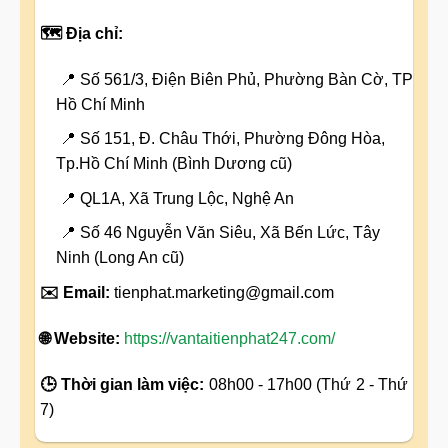
🗺️ Địa chỉ:
📍 Số 561/3, Điện Biên Phủ, Phường Bàn Cờ, TP
Hồ Chí Minh
📍 Số 151, Đ. Châu Thới, Phường Đông Hòa,
Tp.Hồ Chí Minh (Bình Dương cũ)
📍 QL1A, Xã Trung Lộc, Nghệ An
📍 Số 46 Nguyễn Văn Siêu, Xã Bến Lức, Tây
Ninh (Long An cũ)
✉️ Email:
tienphat.marketing@gmail.com
🌐 Website:
https://vantaitienphat247.com/
🕒 Thời gian làm việc:
08h00 - 17h00 (Thứ 2 - Thứ
7)