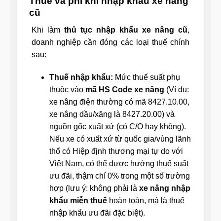
Thuế và phí khi nhập khẩu xe nâng
cũ
Khi làm
thủ tục nhập khẩu xe nâng cũ
,
doanh nghiệp cần đóng các loại thuế chính
sau:
Thuế nhập khẩu:
Mức thuế suất phụ
thuộc vào
mã HS Code xe nâng
(Ví dụ:
xe nâng điện thường có mã 8427.10.00,
xe nâng dầu/xăng là 8427.20.00) và
nguồn gốc xuất xứ (có C/O hay không).
Nếu xe có xuất xứ từ quốc gia/vùng lãnh
thổ có Hiệp định thương mại tự do với
Việt Nam, có thể được hưởng thuế suất
ưu đãi, thậm chí 0% trong một số trường
hợp (lưu ý: không phải là
xe nâng nhập
khẩu miễn thuế
hoàn toàn, mà là thuế
nhập khẩu ưu đãi đặc biệt).