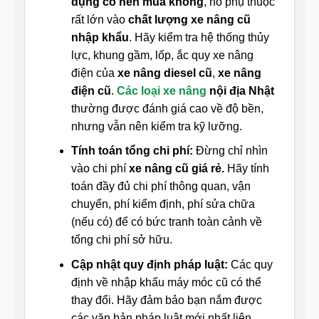
dụng có nên mua không
, nó phụ thuộc
rất lớn vào
chất lượng xe nâng cũ
nhập khẩu
. Hãy kiểm tra hệ thống thủy
lực, khung gầm, lốp, ắc quy xe nâng
điện của
xe nâng diesel cũ
,
xe nâng
điện cũ
.
Các loại xe nâng
nội địa Nhật
thường được đánh giá cao về độ bền,
nhưng vẫn nên kiểm tra kỹ lưỡng.
Tính toán tổng chi phí:
Đừng chỉ nhìn
vào chi phí
xe nâng cũ giá rẻ.
Hãy tính
toán đầy đủ chi phí thông quan, vận
chuyển, phí kiểm định, phí sửa chữa
(nếu có) để có bức tranh toàn cảnh về
tổng chi phí sở hữu.
Cập nhật quy định pháp luật:
Các quy
định về nhập khẩu máy móc cũ có thể
thay đổi. Hãy đảm bảo bạn nắm được
các văn bản pháp luật mới nhất liên