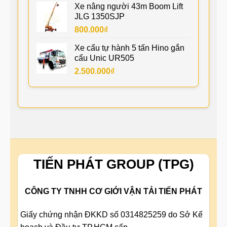
Xe nâng người 43m Boom Lift
JLG 1350SJP
800.000
₫
Xe cẩu tự hành 5 tấn Hino gắn
cẩu Unic UR505
2.500.000
₫
TIẾN PHÁT GROUP (TPG)
CÔNG TY TNHH CƠ GIỚI VẬN TẢI TIẾN PHÁT
Giấy chứng nhận ĐKKD số 0314825259 do Sở Kế