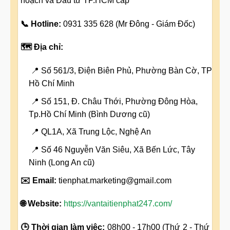
hoạch và Đầu tư TP.HCM cấp
📞 Hotline:
0931 335 628 (Mr Đông - Giám Đốc)
🗺️ Địa chỉ:
📍 Số 561/3, Điện Biên Phủ, Phường Bàn Cờ, TP
Hồ Chí Minh
📍 Số 151, Đ. Châu Thới, Phường Đông Hòa,
Tp.Hồ Chí Minh (Bình Dương cũ)
📍 QL1A, Xã Trung Lộc, Nghệ An
📍 Số 46 Nguyễn Văn Siêu, Xã Bến Lức, Tây
Ninh (Long An cũ)
✉️ Email:
tienphat.marketing@gmail.com
🌐 Website:
https://vantaitienphat247.com/
🕒 Thời gian làm việc:
08h00 - 17h00 (Thứ 2 - Thứ